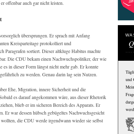
r offenbar auch gar nicht leisten.
t
vorsorglich übersprungen. Er sprach mit Anfang
WA
Q
nten Kreisparteitage protokolliert und
h Paragrafen sortiert. Dieser altkluge Habitus machte
chbar. Die CDU bekam einen Nachwuchspolitiker, der wie
ie es in dieser Form längst nicht mehr gab. Er konnte
Tägl
 gefährlich zu werden. Genau darin lag sein Nutzen.
und 
Mein
ber Ehe, Migration, innere Sicherheit und die
Frage
Sobald es darauf angekommen wäre, aus dieser Rhetorik
darg
ziehen, blieb er im sicheren Bereich des Apparats. Er
werd
m. Er war dessen hübsch gebügeltes Nachwuchsgesicht
en wollten, die CDU werde irgendwann wieder sie selbst