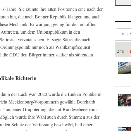
6 Jahre. Sie räumte ihre alten Positionen eine nach der
Figuren hin, die nach Bonner Republik klangen und auch
diese Mechanik. Er war jung genug für den erhofften
m Auftreten, um dem Unionspublikum in den
MEI
eriosität vorzutäuschen. Er sagte Sätze, die nach
 Ordnungspolitik nur noch als Wahlkampfrequisit
24h
nd die CDU den Bürger immer stärker als störenden
dikale Richterin
e dünn der Lack war. 2020 wurde die Linken-Politikerin
ericht Mecklenburg-Vorpommern gewählt. Borchardt
ken“ an, einer Gruppierung, die auf Bundesebene vom
Möglich wurde ihre Wahl auch durch Stimmen aus der
n den Schutz der Verfassung beschwört, half einer