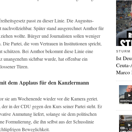
eiheitsgesetz passt zu dieser Linie. Die Augustus-
 nachvollziehbar. Später stand ausgerechnet Amthor für
ziehen wollte. Bürger und Journalisten sollen weniger
 Die Partei, die vom Vertrauen in Institutionen spricht,
sicht schützen. Bei Amthor bekommt diese Linie eine
STURM 
Ist Deu
z unangenehm sichtbar wurde, hat offenbar ein
Ceuta-
lossener Türen.
Marco 
 mit dem Applaus für den Kanzlermann
evor sie am Wochenende wieder vor die Kamera geriet.
 der in der CDU gegen den Kurs seiner Partei steht. Er
rvative Anmutung liefert, solange sie dem politischen
ine Formulierung, die ihn selbst aus der Schusslinie
schlüpfrigen Beweglichkeit.