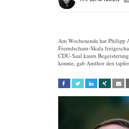
VON
SOFIA TAXIDIS
Am Wochenende hat Philipp A
Fremdscham-Skala freigeschal
CDU-Saal kaum Begeisterung f
konnte, gab Amthor den tapfe
Facebook
Twitter
Linkedin
Xing
Em