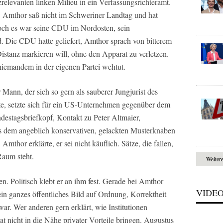
zrelevanten linken Milieu in ein Verfassungsrichteramt.
. Amthor saß nicht im Schweriner Landtag und hat
Doch es war seine CDU im Nordosten, sein
d. Die CDU hatte geliefert, Amthor sprach von bitterem
Distanz markieren will, ohne den Apparat zu verletzen.
niemandem in der eigenen Partei wehtut.
 Mann, der sich so gern als sauberer Jungjurist des
te, setzte sich für ein US-Unternehmen gegenüber dem
destagsbriefkopf, Kontakt zu Peter Altmaier,
s dem angeblich konservativen, gelackten Musterknaben
Amthor erklärte, er sei nicht käuflich. Sätze, die fallen,
Raum steht.
Weiter
n. Politisch klebt er an ihm fest. Gerade bei Amthor
VIDE
ein ganzes öffentliches Bild auf Ordnung, Korrektheit
ar. Wer anderen gern erklärt, wie Institutionen
at nicht in die Nähe privater Vorteile bringen. Augustus