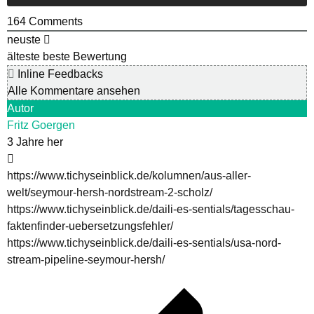
164
Comments
neuste
älteste
beste Bewertung
Inline Feedbacks
Alle Kommentare ansehen
Autor
Fritz Goergen
3 Jahre her
https://www.tichyseinblick.de/kolumnen/aus-aller-
welt/seymour-hersh-nordstream-2-scholz/
https://www.tichyseinblick.de/daili-es-sentials/tagesschau-
faktenfinder-uebersetzungsfehler/
https://www.tichyseinblick.de/daili-es-sentials/usa-nord-
stream-pipeline-seymour-hersh/