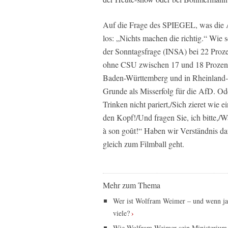
Auf die Frage des SPIEGEL, was die A
los: „Nichts machen die richtig.“ Wie 
der Sonntagsfrage (INSA) bei 22 Proze
ohne CSU zwischen 17 und 18 Prozent
Baden-Württemberg und in Rheinland-P
Grunde als Misserfolg für die AfD. Od
Trinken nicht pariert,/Sich zieret wie
den Kopf!/Und fragen Sie, ich bitte,/Wa
à son goût!“ Haben wir Verständnis daf
gleich zum Filmball geht.
Mehr zum Thema
Wer ist Wolfram Weimer – und wenn ja
viele?
Wie Wolfram Weimer sein Ministerium