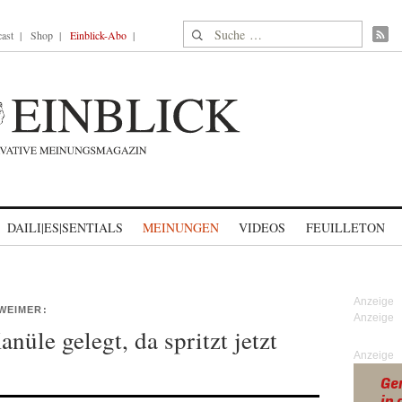
Suche nach:
ast
Shop
Einblick-Abo
DAILI|ES|SENTIALS
MEINUNGEN
VIDEOS
FEUILLETON
WEIMER:
nüle gelegt, da spritzt jetzt
Anzeige