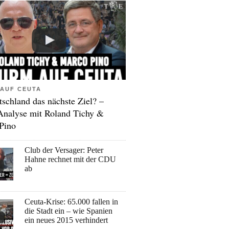
AUF CEUTA
tschland das nächste Ziel? –
Analyse mit Roland Tichy &
Pino
Club der Versager: Peter
Hahne rechnet mit der CDU
ab
Ceuta-Krise: 65.000 fallen in
die Stadt ein – wie Spanien
ein neues 2015 verhindert