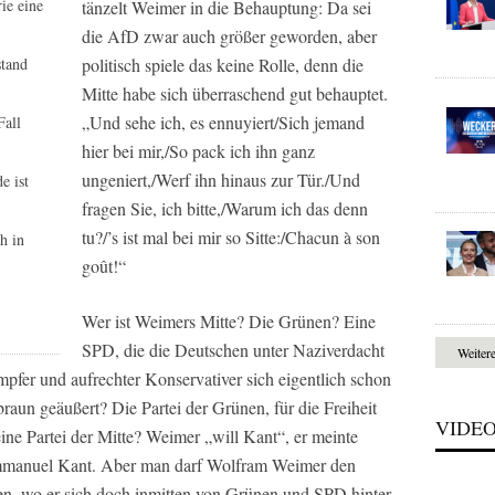
ie eine
tänzelt Weimer in die Behauptung: Da sei
die AfD zwar auch größer geworden, aber
stand
politisch spiele das keine Rolle, denn die
Mitte habe sich überraschend gut behauptet.
„Und sehe ich, es ennuyiert/Sich jemand
Fall
hier bei mir,/So pack ich ihn ganz
ungeniert,/Werf ihn hinaus zur Tür./Und
e ist
fragen Sie, ich bitte,/Warum ich das denn
tu?/’s ist mal bei mir so Sitte:/Chacun à son
h in
goût!“
Wer ist Weimers Mitte? Die Grünen? Eine
SPD, die die Deutschen unter Naziverdacht
Weiter
ämpfer und aufrechter Konservativer sich eigentlich schon
aun geäußert? Die Partei der Grünen, für die Freiheit
VIDE
 eine Partei der Mitte? Weimer „will Kant“, er meinte
mmanuel Kant. Aber man darf Wolfram Weimer den
hen, wo er sich doch inmitten von Grünen und SPD hinter