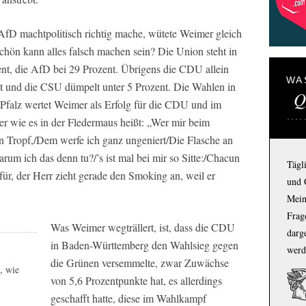
fD machtpolitisch richtig mache, wütete Weimer gleich
schön kann alles falsch machen sein? Die Union steht in
nt, die AfD bei 29 Prozent. Übrigens die CDU allein
WA
 und die CSU dümpelt unter 5 Prozent. Die Wahlen in
Q
falz wertet Weimer als Erfolg für die CDU und im
er wie es in der Fledermaus heißt: „Wer mir beim
 ein Tropf,/Dem werfe ich ganz ungeniert/Die Flasche an
rum ich das denn tu?/’s ist mal bei mir so Sitte:/Chacun
Tägl
ür, der Herr zieht gerade den Smoking an, weil er
und 
Mein
Frage
Was Weimer wegträllert, ist, dass die CDU
darg
in Baden-Württemberg den Wahlsieg gegen
werd
die Grünen versemmelte, zwar Zuwächse
, wie
von 5,6 Prozentpunkte hat, es allerdings
geschafft hatte, diese im Wahlkampf