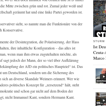
r die Mitte zwischen grün und rot. Zumal jeder weiß und
ellschaft geräumt hat und eine linke Partei geworden ist.
ervativer sieht, so nannte man die Funktionäre von der
h Konservative.
ente der Desintegration, die Polarisierung, der Hass
STURM 
Ist Deu
ten, ihre inhaltliche Konfiguration – das alles ist
Ceuta-
 man, wenn man ihm etwas zugutehalten möchte, als
Marco 
auf sagt jedoch der Mann, der so viel über Aufklärung
e Bekämpfung der AfD ein politisches Hauptziel“ ist. Das
nicht um Deutschland, sondern um die Sicherung des
n sich an diverse Skandale Weimers erinnert. Wer wie
eres politisches Konzept für „zersetzend“ hält, steht
mokratie und schon gar nicht auf dem Boden der
agt, nicht Immanuel Kant, sondern Hermann Kant.