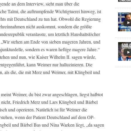
igende an dem Interview, sieht man über die
che Talmi, die auftrumpfende Wichtigtuerei hinweg, ist
chts mit Deutschland zu tun hat. Obwohl die Regierung
ehreinnahmen nicht auskommt, sondern die größte
desrepublik veranlasste, um letztlich Haushaltslöcher
: „Wir stehen am Ende von sieben mageren Jahren, und
junkturdelle, sondern es waren heftige magere Jahre.“
tehen und nun, wie Kaiser Wilhelm II. sagen würde,
entgegenführt, kann Weimer nur halluzinieren. Die
in, als die, die mit Merz und Weimer, mit Klingbeil und
 meint Weimer, du bist zwar angeschlagen, liegst halbtot
 nicht, Friedrich Merz und Lars Klingbeil und Bärbel
h und operieren. Natürlich ist für Weimer die
stehen, wenn der Patient Deutschland auf dem OP-
ngbeil und Bärbel Bas und Nina Warken liegt, „da sagen