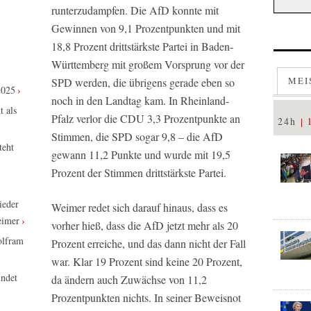
runterzudampfen. Die AfD konnte mit
Gewinnen von 9,1 Prozentpunkten und mit
18,8 Prozent drittstärkste Partei in Baden-
Württemberg mit großem Vorsprung vor der
MEI
SPD werden, die übrigens gerade eben so
2025
noch in den Landtag kam. In Rheinland-
t als
Pfalz verlor die CDU 3,3 Prozentpunkte an
24h
Stimmen, die SPD sogar 9,8 – die AfD
teht
gewann 11,2 Punkte und wurde mit 19,5
Prozent der Stimmen drittstärkste Partei.
ieder
Weimer redet sich darauf hinaus, dass es
eimer
vorher hieß, dass die AfD jetzt mehr als 20
olfram
Prozent erreiche, und das dann nicht der Fall
war. Klar 19 Prozent sind keine 20 Prozent,
indet
da ändern auch Zuwächse von 11,2
Prozentpunkten nichts. In seiner Beweisnot