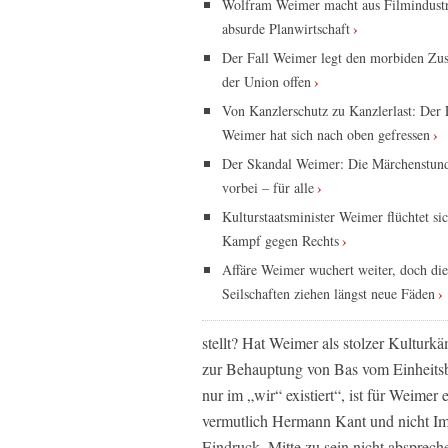
Wolfram Weimer macht aus Filmindustr
absurde Planwirtschaft
Der Fall Weimer legt den morbiden Zu
der Union offen
Von Kanzlerschutz zu Kanzlerlast: Der 
Weimer hat sich nach oben gefressen
Der Skandal Weimer: Die Märchenstund
vorbei – für alle
Kulturstaatsminister Weimer flüchtet sic
Kampf gegen Rechts
Affäre Weimer wuchert weiter, doch die
Seilschaften ziehen längst neue Fäden
stellt? Hat Weimer als stolzer Kulturk
zur Behauptung von Bas vom Einheitsbr
nur im „wir“ existiert“, ist für Weimer
vermutlich Hermann Kant und nicht I
Eindruck, Mitte zu sein nicht absprec