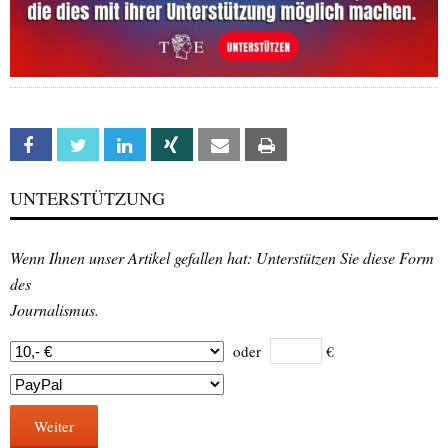
Facebook
Twitter
Linkedin
Xing
Email
Print
UNTERSTÜTZUNG
Wenn Ihnen unser Artikel gefallen hat: Unterstützen Sie diese Form
des
Journalismus.
oder
€
Weiter