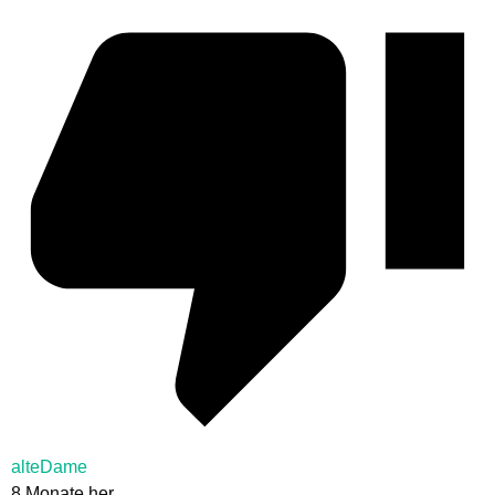
alteDame
8 Monate her