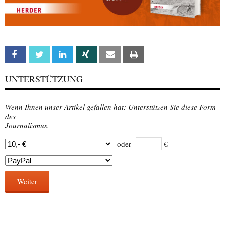
Facebook
Twitter
Linkedin
Xing
Email
Print
UNTERSTÜTZUNG
Wenn Ihnen unser Artikel gefallen hat: Unterstützen Sie diese Form
des
Journalismus.
oder
€
Weiter