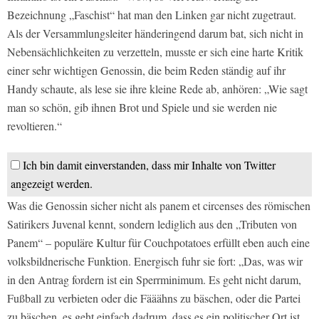
Bezeichnung „Faschist“ hat man den Linken gar nicht zugetraut.
Als der Versammlungsleiter händeringend darum bat, sich nicht in
Nebensächlichkeiten zu verzetteln, musste er sich eine harte Kritik
einer sehr wichtigen Genossin, die beim Reden ständig auf ihr
Handy schaute, als lese sie ihre kleine Rede ab, anhören: „Wie sagt
man so schön, gib ihnen Brot und Spiele und sie werden nie
revoltieren.“
Ich bin damit einverstanden, dass mir Inhalte von Twitter
angezeigt werden.
Was die Genossin sicher nicht als panem et circenses des römischen
Satirikers Juvenal kennt, sondern lediglich aus den „Tributen von
Panem“ – populäre Kultur für Couchpotatoes erfüllt eben auch eine
volksbildnerische Funktion. Energisch fuhr sie fort: „Das, was wir
in den Antrag fordern ist ein Sperrminimum. Es geht nicht darum,
Fußball zu verbieten oder die Fääähns zu bäschen, oder die Partei
zu bäschen, es geht einfach dadrum, dass es ein politischer Ort ist