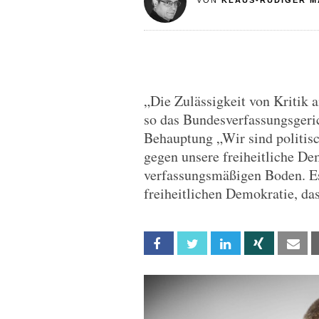
VON
KLAUS-RÜDIGER M
„Die Zulässigkeit von Kritik 
so das Bundesverfassungsgeri
Behauptung „Wir sind politisc
gegen unsere freiheitliche De
verfassungsmäßigen Boden. Es
freiheitlichen Demokratie, das
Facebook
Twitter
Linkedin
Xing
Em