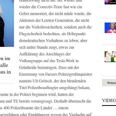
wieder die Correctiv-Texte fast wie ein
Gebet memoriert, der nicht müde wurde, die
Aktionen der Letzten Generation, die nicht
nur die Verkehrssicherheit, sondern auch die
Flugsicherheit bedrohten, als Höhepunkt
demokratischen Verhaltens zu loben, aber
sich außer Stande zeigt, etwas zur
Aufklärung des Anschlages der
en im
Vulkangruppe auf das Tesla-Werk in
alle
Grünheide beizutragen. Dass mit der
us in
Einsetzung von Faesers Polizeigroßinquisitor
namens Uli Grötsch, der den blendenden
Weiter
Titel Polizeibeauftragter umgehängt bekam,
eamte in der Polizei beginnen wird, hatten der
VIDE
n und TE bereits vorausgesagt. Deshalb überrascht die
ens 400 Polizeibeamte der Länder … einem
inarverfahren oder Ermittlungen wegen des Verdachts auf