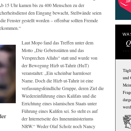
„Ab 15 Uhr kamen bis zu 400 Menschen zu der
cherheitsdienst den Eingang bewacht, Stellwände seien
 die Fenster gestellt worden – offenbar sollten Fremde
tbekommen.“
WA
Q
Laut
Mopo
fand das Treffen unter dem
Motto „Die Gebetsstätten und das
Versprechen Allahs“ statt und wurde von
der Bewegung Hizb ut-Tahrir (HuT)
Tägl
veranstaltet: „Ein scheinbar harmloser
und 
Name. Doch die Hizb ut-Tahrir ist eine
Mein
verfassungsfeindliche Gruppe, deren Ziel die
Frage
Wiedereinführung eines Kalifats und die
darg
Errichtung eines islamischen Staats unter
werd
G
Führung eines Kalifen sei. So steht es auf
der
der Internetseite des Innenministeriums
NRW.“ Weder Olaf Scholz noch Nancy