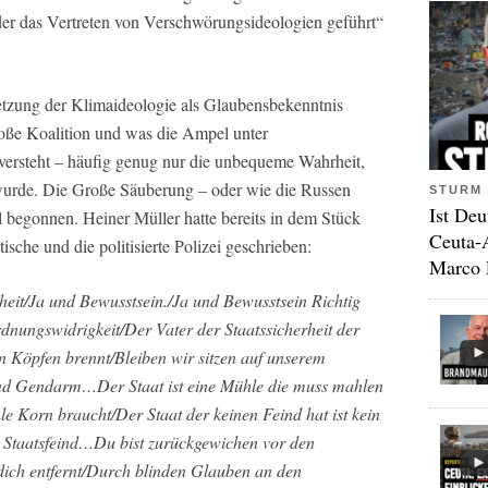
der das Vertreten von Verschwörungsideologien geführt“
etzung der Klimaideologie als Glaubensbekenntnis
roße Koalition und was die Ampel unter
versteht – häufig genug nur die unbequeme Wahrheit,
wurde. Die Große Säuberung – oder wie die Russen
STURM 
Ist Deu
l begonnen. Heiner Müller hatte bereits in dem Stück
Ceuta-
sche und die politisierte Polizei geschrieben:
Marco 
eit/Ja und Bewusstsein./Ja und Bewusstsein Richtig
dnungswidrigkeit/Der Vater der Staatssicherheit der
en Köpfen brennt/Bleiben wir sitzen auf unserem
und Gendarm…Der Staat ist eine Mühle die muss mahlen
e Korn braucht/Der Staat der keinen Feind hat ist kein
n Staatsfeind…Du bist zurückgewichen vor den
dich entfernt/Durch blinden Glauben an den