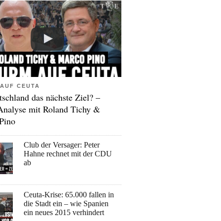
AUF CEUTA
tschland das nächste Ziel? –
Analyse mit Roland Tichy &
Pino
Club der Versager: Peter
Hahne rechnet mit der CDU
ab
Ceuta-Krise: 65.000 fallen in
die Stadt ein – wie Spanien
ein neues 2015 verhindert