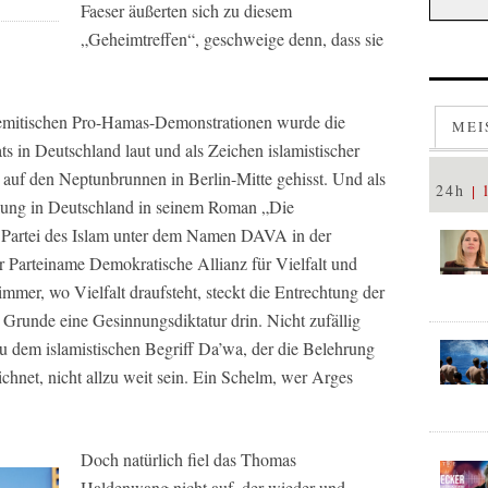
Faeser äußerten sich zu diesem
„Geheimtreffen“, geschweige denn, dass sie
isemitischen Pro-Hamas-Demonstrationen wurde die
MEI
 in Deutschland laut und als Zeichen islamistischer
auf den Neptunbrunnen in Berlin-Mitte gehisst. Und als
24h
lung in Deutschland in seinem Roman „Die
e Partei des Islam unter dem Namen DAVA in der
 Parteiname Demokratische Allianz für Vielfalt und
mmer, wo Vielfalt draufsteht, steckt die Entrechtung der
Grunde eine Gesinnungsdiktatur drin. Nicht zufällig
 dem islamistischen Begriff Da’wa, der die Belehrung
hnet, nicht allzu weit sein. Ein Schelm, wer Arges
Doch natürlich fiel das Thomas
Haldenwang nicht auf, der wieder und