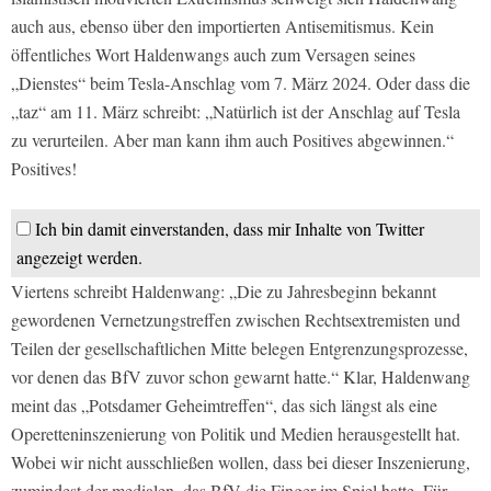
auch aus, ebenso über den importierten Antisemitismus. Kein
öffentliches Wort Haldenwangs auch zum Versagen seines
„Dienstes“ beim Tesla-Anschlag vom 7. März 2024. Oder dass die
„taz“ am 11. März schreibt: „Natürlich ist der Anschlag auf Tesla
zu verurteilen. Aber man kann ihm auch Positives abgewinnen.“
Positives!
Ich bin damit einverstanden, dass mir Inhalte von Twitter
angezeigt werden.
Viertens schreibt Haldenwang: „Die zu Jahresbeginn bekannt
gewordenen Vernetzungstreffen zwischen Rechtsextremisten und
Teilen der gesellschaftlichen Mitte belegen Entgrenzungsprozesse,
vor denen das BfV zuvor schon gewarnt hatte.“ Klar, Haldenwang
meint das „Potsdamer Geheimtreffen“, das sich längst als eine
Operetteninszenierung von Politik und Medien herausgestellt hat.
Wobei wir nicht ausschließen wollen, dass bei dieser Inszenierung,
zumindest der medialen, das BfV die Finger im Spiel hatte. Für