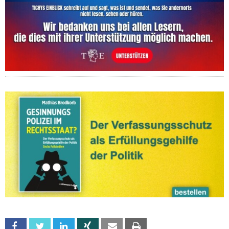
Facebook
Twitter
Linkedin
Xing
Email
Print