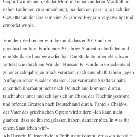
Geprüft wurde auch, ob der Mord mit einem anderen Mordfall im
nahen Endingen zusammenhängt, bei dem ein paar Tage nach der
Gewalttat an der Dreisam eine 27-jährige Joggerin vergewaltigt und
ermordet wurde.
Von dem Verbrecher wird bekannt, dass er 2013 auf der
griechischen Insel Korfu eine 20-jährige Studentin überfallen und
eine Steilküste hinabgeworfen hat. Die Studentin überlebt schwer
verletzt wie durch ein Wunder. Hussein K. wurde in Griechenland
zu einer zehnjährigen Strafe verurteilt, nach eineinhalb Jahren gegen
Auflagen schon wieder entlassen. Der verurteilte Straftäter hätte
eigentlich überhaupt nicht nach Deutschland kommen dürfen,
taucht aber unter und schlägt sich im Chaos der Flüchtlingsströme
und offenen Grenzen nach Deutschland durch. Pantelis Chaidos,
der Vater des griechischen Opfers wird zitiert: »Ich kann nicht
glauben, dass sie ihn freigelassen haben, damit er tötet. In was für
einem Staat leben wir?«
Als Hussein K. irgendwie in Freiburg ankommt, verlassen sich alle