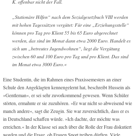
K. offenbar nicht der Fall.
„Stationäre Hilfen“ nach dem Sozialgesetzbuch VIII werden
mit hohen Tagessätzen vergütet: Für eine „Erziehungsstelle“
können pro Tag pro Klient 55 bis 65 Euro abgerechnet
werden, das sind im Monat dann etwa 2000 Euro. Handelt es
sich um „betreutes Jugendwohnen“, liegt die Vergütung
zwischen 60 und 100 Euro pro Tag und pro Klient. Das sind
im Monat etwa 3000 Euro.«
Eine Studentin, die im Rahmen eines Praxissemesters an einer
Schule den Angeklagten kennengelernt hat, beschreibt Hussein als
»Gentleman«, er sei sehr zuvorkommend gewesen. Wenn Schüler
störten, ermahnte er sie zuzuhören. »Er war nicht so abweisend wie
manch andere«, sagt die Zeugin. Sie war zuversichtlich, dass er es
in Deutschland schaffen würde. »Ich dachte, der möchte was
erreichen.« In der Klasse sei auch über die Rolle der Frau diskutiert
worden und die Frage, ob Frauen Sport treiben dürften. Viele