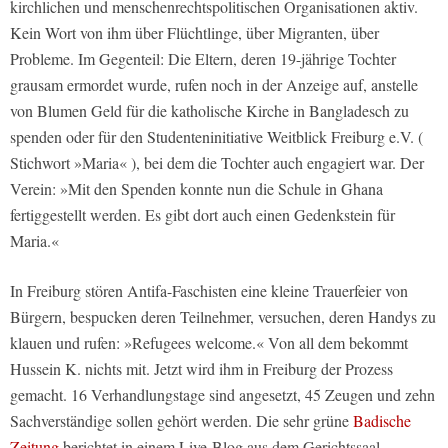
kirchlichen und menschenrechtspolitischen Organisationen aktiv.
Kein Wort von ihm über Flüchtlinge, über Migranten, über
Probleme. Im Gegenteil: Die Eltern, deren 19-jährige Tochter
grausam ermordet wurde, rufen noch in der Anzeige auf, anstelle
von Blumen Geld für die katholische Kirche in Bangladesch zu
spenden oder für den Studenteninitiative Weitblick Freiburg e.V. (
Stichwort »Maria« ), bei dem die Tochter auch engagiert war. Der
Verein: »Mit den Spenden konnte nun die Schule in Ghana
fertiggestellt werden. Es gibt dort auch einen Gedenkstein für
Maria.«
In Freiburg stören Antifa-Faschisten eine kleine Trauerfeier von
Bürgern, bespucken deren Teilnehmer, versuchen, deren Handys zu
klauen und rufen: »Refugees welcome.« Von all dem bekommt
Hussein K. nichts mit. Jetzt wird ihm in Freiburg der Prozess
gemacht. 16 Verhandlungstage sind angesetzt, 45 Zeugen und zehn
Sachverständige sollen gehört werden. Die sehr grüne
Badische
Zeitung
berichtet in einem Live-Blog aus dem Gerichtssaal.