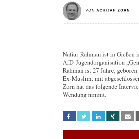
VON
ACHIJAH ZORN
Nafiur Rahman ist in Gießen 
AfD-Jugendorganisation „Gen
Rahman ist 27 Jahre, geboren
Ex-Muslim, mit abgeschlosse
Zorn hat das folgende Intervi
Wendung nimmt.
Facebook
Twitter
Linkedin
Xing
Em