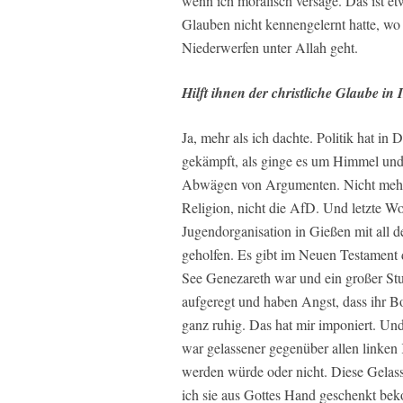
wenn ich moralisch versage. Das ist 
Glauben nicht kennengelernt hatte, w
Niederwerfen unter Allah geht.
Hilft ihnen der christliche Glaube in I
Ja, mehr als ich dachte. Politik hat in
gekämpft, als ginge es um Himmel und Hö
Abwägen von Argumenten. Nicht mehr, 
Religion, nicht die AfD. Und letzte 
Jugendorganisation in Gießen mit all 
geholfen. Es gibt im Neuen Testament 
See Genezareth war und ein großer Stu
aufgeregt und haben Angst, dass ihr Bo
ganz ruhig. Das hat mir imponiert. Und
war gelassener gegenüber allen linken
werden würde oder nicht. Diese Gelass
ich sie aus Gottes Hand geschenkt be