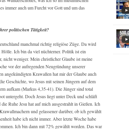
etwas Wunderschönes, was ich so im muslimischen
o es immer auch um Furcht vor Gott und um das
hrer politischen Tätigkeit?
 Deutschland manchmal richtig religiöse Züge. Da wird
lle. Ich bin da viel nüchterner. Politik ist ein
nicht weniger. Mein christlicher Glaube ist meine
Woche vor der aufregenden Neugründung unserer
den angekündigten Krawallen hat mir der Glaube auch
die Geschichte, wo Jesus mit seinen Jüngern auf dem
rm aufkam (Markus 4,35-41). Die Jünger sind total
ot untergeht. Doch Jesus liegt unter Deck und schläft
 die Ruhe Jesu hat auf mich ausgestrahlt in Gießen. Ich
 Krawallmachern und gelassener darüber, ob ich gewählt
enheit habe ich nicht immer. Aber letzte Woche habe
kommen. Ich bin dann mit 72% gewählt worden. Das war