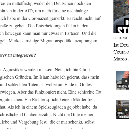
werden mittelfristig weder den Deutschen noch den
in ich in der AfD, um mich für eine nachhaltige
Ich habe in der Coronazeit gemerkt: Es reicht nicht, auf
Straße zu gehen. Die Entscheidungen fallen in den
ich bewegen kann man nur etwas in Parteien. Und die
STURM 
la Merkels irrsinige Migrationspolitik anzuprangern.
Ist Deu
Ceuta-
sser zu integrieren?
Marco 
er Agnostiker werden müssen. Nein, ich bin Christ
gischen Gründen. Im Islam habe ich gelernt, dass mein
nd schlechten Taten ist, wobei am Ende in Gottes
rwiegen. Aber das funktioniert nicht. Eine schlechte Tat
rgutmachen. Ein Richter spricht keinen Mörder frei,
at. Als ich in einem Spielzeugladen gejobbt habe, da
 christlichen Glauben erzählt. Nicht die Güte meiner
Liebe und Vergebung Jesu, die er mir schenkt, selbst