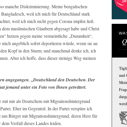
be so manche Diskriminierung. Meine bengalischen
 Bangladesch, weil ich mich für Deutschland stark
htet, weil ich mich nicht gegen Corona impfen ließ.
h dem muslimischen Glaubern abgesagt habe und Christ
WA
n“ hetzen gegen meine vermeintliche „Dummheit“,
Q
ie mich angeblich sofort deportieren würde, wenn sie an
h den Kopf in den Sturm; und manchmal denke ich, ich
nnen. Aber ich hoffe, dass dieser steinige Weg meinen
Tägl
und 
ern angegangen. „Deutschland den Deutschen. Der
Mein
hat jemand unter ein Foto von Ihnen getwittert.
Frage
darg
die mit mir als Deutschem mit Migrationshintergrund
werd
Partei. Eher im Gegenteil. In der Partei verspüre ich
um Bürger mit Migrationshintergrund, deren Herz für
 dem Verfall dieses Landes leiden.