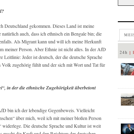
nd?
 nach Deutschland gekommen. Dieses Land ist meine
 natürlich auch, dass ich ethnisch ein Bengale bin; die
MEI
enfalls. Als Migrant kann und will ich meine Herkunft
 meiner Person. Aber Ethnie ist nicht alles. In der AfD
24h
re Leitlinie: Jeder ist deutsch, der die deutsche Sprache
 Volk zugehörig fühlt und der sich mit Wort und Tat für
ei“, in der die ethnische Zugehörigkeit überbetont
AfD bin ich der lebendige Gegenbeweis. Vielleicht
enschen“ über mich, weil ich mit meiner bloßen Person
“ widerlege. Die deutsche Sprache und Kultur ist weit
das macht die Kraft und den Reichtum der deutschen