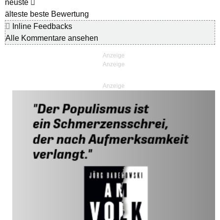
neuste
älteste
beste Bewertung
Inline Feedbacks
Alle Kommentare ansehen
Anzeige