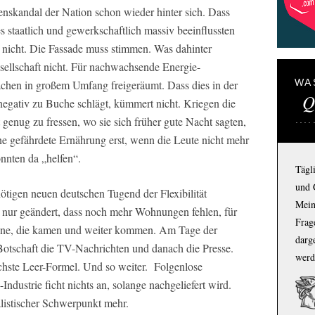
enskandal der Nation schon wieder hinter sich. Dass
es staatlich und gewerkschaftlich massiv beeinflussten
t nicht. Die Fassade muss stimmen. Was dahinter
Gesellschaft nicht. Für nachwachsende Energie-
WA
hen in großem Umfang freigeräumt. Dass dies in der
Q
negativ zu Buche schlägt, kümmert nicht. Kriegen die
 genug zu fressen, wo sie sich früher gute Nacht sagten,
ine gefährdete Ernährung erst, wenn die Leute nicht mehr
nnten da „helfen“.
Tägl
und 
ötigen neuen deutschen Tugend der Flexibilität
Mein
nur geändert, dass noch mehr Wohnungen fehlen, für
Frage
 jene, die kamen und weiter kommen. Am Tage der
darg
otschaft die TV-Nachrichten und danach die Presse.
werd
chste Leer-Formel. Und so weiter. Folgenlose
ndustrie ficht nichts an, solange nachgeliefert wird.
listischer Schwerpunkt mehr.