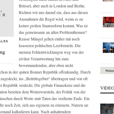
Brüssel, aber auch in London und Berlin.
Richten wir uns darauf ein, dass aus diesen
Ausnahmen die Regel wird, wenn es zu
keiner großen Staatsreform kommt. Was ist
das gemeinsame an allen Problemthemen?
Krasse Mängel gehen einher mit noch
ALES
krasseren politischen Leerformeln. Die
ung
meisten Fehlentwicklungen weg von der
zivilen Verantwortung hin zum
bevormundenden, aber eben nicht
Weiter
schon in der späten Bonner Republik offenkundig. Durch
zugedeckt, ins „Beitrittsgebiet“ übertragen und von oft
r Republik verdeckt. Die globale Finanzkrise und die
VIDE
ion bereiten dem Weiterwursteln, der Politik von der
schen durch Worte statt Taten das verdiente Ende. Ein
te noch Zeit, sich aus eigenem zu erneuern. Nutzen sie
ie niemand kalkulieren kann. Nach anhaltendem