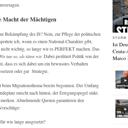
emversagen.
e Macht der Mächtigen
Zur Bekämpfung des IS? Nein, zur Pflege der politischen
STURM 
spottete ich, wenn es einen National-Charakter gibt,
Ist Deu
st nicht wichtig, so lange wir es PERFEKT machen. Das
Ceuta-
Wir tun so, als täten wir.
Dabei profitiert Politik von der
Marco 
, dass es sich dabei um ein bewusstes Verhalten
ssetzen oder gar Strategie.
t beim Migrationsthema bereits begonnen. Der Umfang
ndeplatz rutscht nach hinten, der Erregungspegel sinkt.
zu merken. Abnehmende Quoten garantieren den
Vorschläge:
ür wie lange ausgesetzt?