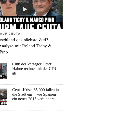
AUF CEUTA
tschland das nächste Ziel? –
Analyse mit Roland Tichy &
Pino
Club der Versager: Peter
Hahne rechnet mit der CDU
ab
Ceuta-Krise: 65.000 fallen in
die Stadt ein – wie Spanien
ein neues 2015 verhindert