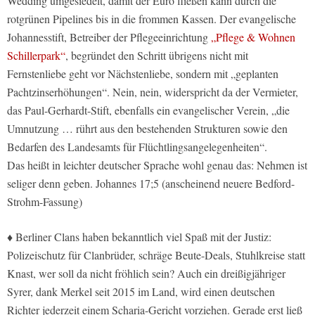
Wedding umgesiedelt, damit der Euro fließen kann durch die
rotgrünen Pipelines bis in die frommen Kassen. Der evangelische
Johannesstift, Betreiber der Pflegeeinrichtung
„Pflege & Wohnen
Schillerpark“
, begründet den Schritt übrigens nicht mit
Fernstenliebe geht vor Nächstenliebe, sondern mit „geplanten
Pachtzinserhöhungen“. Nein, nein, widerspricht da der Vermieter,
das Paul-Gerhardt-Stift, ebenfalls ein evangelischer Verein, „die
Umnutzung … rührt aus den bestehenden Strukturen sowie den
Bedarfen des Landesamts für Flüchtlingsangelegenheiten“.
Das heißt in leichter deutscher Sprache wohl genau das: Nehmen ist
seliger denn geben. Johannes 17;5 (anscheinend neuere Bedford-
Strohm-Fassung)
♦ Berliner Clans haben bekanntlich viel Spaß mit der Justiz:
Polizeischutz für Clanbrüder, schräge Beute-Deals, Stuhlkreise statt
Knast, wer soll da nicht fröhlich sein? Auch ein dreißigjähriger
Syrer, dank Merkel seit 2015 im Land, wird einen deutschen
Richter jederzeit einem Scharia-Gericht vorziehen. Gerade erst ließ