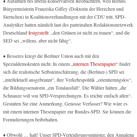
♦ Aufatmen bei liberal-konservativen Beobachtern, weil Berlins
Bürgermeisterin Franziska Giffey (Doktorin der Herzchen und
Sternchen) in Koalitionsverhandlungen mit der CDU tritt. SPD-
Analytiker hatten nämlich laut des parteinahen Redaktionsnetzwerk
Deutschland
festgestellt
: „den Grünen ist nicht zu trauen“, und die
SED sei „willens, aber nicht fähig“.
♦ Besseres kriegt die Berliner Union auch mit den
Spezialdemokraten nicht. In einem
„internen Thesenpapier“
findet
sich die realistische Selbsteinschätzung, die (Berliner-) SPD sei
„intellektuell ausgebrannt“, ihre Verkehrspolitik „orientierungslos“,
die Bildungssenatorin „ein Totalausfall“. Die Wähler hätten „die
Schnauze voll von SPD-Versprechungen. Es reichte einfach allen“.
Gestatten Sie eine Anmerkung, Genosse Verfasser? Wie wäre es
mit einem internen Thesenpapier zur Bundes-SPD. Sie können die
Formulierungen beibehalten.
♦ Obwohl … halt! Unser SPD-Verteidigungsminister, den Annalena