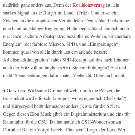
natürlich ganz anders aus. Denn der
Koalitionsvertrag
ist „ein
starkes Signal an die Bürger im Land“ (Fritz). Und er sei ein
Zeichen an die europäischen Verbündeten: Deutschland bekomme
eine handlungsfähige Regierung. Hatte Deutschland nämlich noch
nie. Dazu „sichere Arbeitsplätze, bezahlbares Wohnen, erneuerbare
Energien“ (der farblose Miersch, SPD), und „Einsparungen“
kommen quasi von allein durch „zu erwartende bessere
Arbeitsmarktintegration“ (altes SPD-Rezept, auf das nach Lindner
auch der Fritz vollumfänglich setzt). Steuererhöhungen? Erst mal
nicht. Steuersenkungen dafür später. Vielleicht. Oder auch nicht.
♦ Ganz neu: Wirksame Drohnenabwehr durch die Polizei, die
Einsamkeit wird erforscht (apropos, wo ist eigentlich Chef Olaf?)
und Bürgergeld heißt demnächst anders (Kröte für die SPD!).
Gegen diesen Elon Musk gibt’s ein Digitalministerium und eins für
Raumfahrt für die CSU. Da hat natürlich CSU-Wonderwoman
Dorothee Bär ein Vorgriffsrecht. Finanzen? Logo, der Lars. Wer