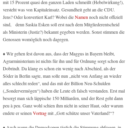
mit 15 Prozent quasi den ganzen Laden schmeißt (Hebelwirkung!),
versteht was von Kapitaleinsatz. Gesundheit geht an die CDU.
Jens? Oder konvertiert Karl? Wobei die
Namen
noch nicht offiziell
sind, denn Saskia Esken soll erst nach dem Mitgliederentscheid
als Ministerin (Justiz?) bekannt gegeben werden. Sonst stimmen die
Genossen womöglich noch dagegen.
♦ Wir gehen fest davon aus, dass der Maggus in Bayern bleibt,
Agrarministerium ist nichts für ihn und für Ordnung sorgt schon der
Dobrindt. Da klang es schon ein wenig nach Abschied, als der
Söder in Berlin sagte, man solle nun „nicht von Anfang an wieder
alles schlecht reden“, und das mit der Billion Neu-Schulden
(„Sondervermögen“) haben die Leute eh falsch verstanden. Erst mal
besorgt man sich läppische 150 Milliarden, und der Rest geht dann
peu à peu. Ganz wohl schien ihm nicht in seiner Haut, oder warum
endete er seinen
Vortrag
mit „Gott schütze unser Vaterland!“?
♦ Auch wenn die Demoskopen täglich die Stimmung abfragen, in