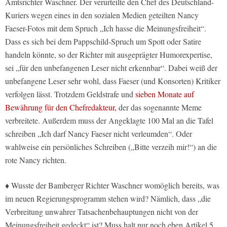
Amtsrichter Waschner. Der verurteilte den Chef des Deutschland-
Kuriers wegen eines in den sozialen Medien geteilten Nancy
Faeser-Fotos mit dem Spruch „Ich hasse die Meinungsfreiheit“.
Dass es sich bei dem Pappschild-Spruch um Spott oder Satire
handeln könnte, so der Richter mit ausgeprägter Humorexpertise,
sei „für den unbefangenen Leser nicht erkennbar“. Dabei weiß der
unbefangene Leser sehr wohl, dass Faeser (und Konsorten) Kritiker
verfolgen lässt. Trotzdem Geldstrafe und
sieben Monate auf
Bewährung für den Chefredakteur,
der das sogenannte Meme
verbreitete. Außerdem muss der Angeklagte 100 Mal an die Tafel
schreiben „Ich darf Nancy Faeser nicht verleumden“. Oder
wahlweise ein persönliches Schreiben („Bitte verzeih mir!“) an die
rote Nancy richten.
♦ Wusste der Bamberger Richter Waschner womöglich bereits, was
im neuen Regierungsprogramm stehen wird? Nämlich, dass „die
Verbreitung unwahrer Tatsachenbehauptungen nicht von der
Meinungsfreiheit gedeckt“ ist? Muss halt nur noch eben Artikel 5