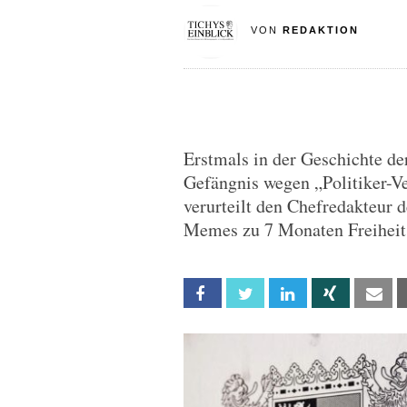
VON
REDAKTION
Erstmals in der Geschichte de
Gefängnis wegen „Politiker-
verurteilt den Chefredakteur 
Memes zu 7 Monaten Freiheits
Facebook
Twitter
Linkedin
Xing
Em