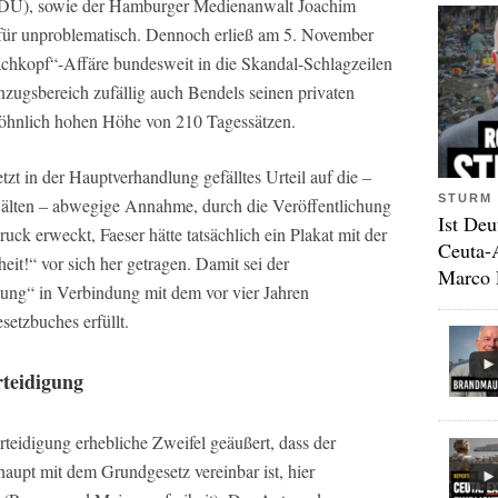
CDU), sowie der Hamburger Medienanwalt Joachim
g für unproblematisch. Dennoch erließ am 5. November
chkopf“-Affäre bundesweit in die Skandal-Schlagzeilen
nzugsbereich zufällig auch Bendels seinen privaten
ewöhnlich hohen Höhe von 210 Tagessätzen.
zt in der Hauptverhandlung gefälltes Urteil auf die –
STURM 
älten – abwegige Annahme, durch die Veröffentlichung
Ist Deu
ck erweckt, Faeser hätte tatsächlich ein Plakat mit der
Ceuta-
eit!“ vor sich her getragen. Damit sei der
Marco 
dung“ in Verbindung mit dem vor vier Jahren
setzbuches erfüllt.
rteidigung
teidigung erhebliche Zweifel geäußert, dass der
aupt mit dem Grundgesetz vereinbar ist, hier