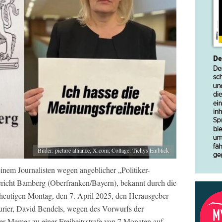
Bilder: picture alliance, X.com; Collage: Tichys Einblick
inem Journalisten wegen angeblicher „Politiker-
icht Bamberg (Oberfranken/Bayern), bekannt durch die
 heutigen Montag, den 7. April 2025, den Herausgeber
rier, David Bendels, wegen des Vorwurfs der
ser-Memes zu einer Freiheitsstrafe von 7 Monaten auf