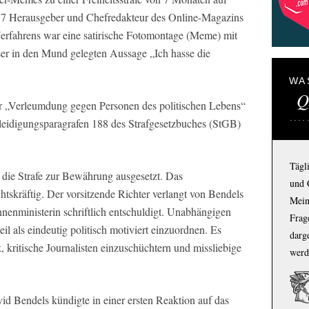
17 Herausgeber und Chefredakteur des Online-Magazins
erfahrens war eine satirische Fotomontage (Meme) mit
er in den Mund gelegten Aussage „Ich hasse die
WA
Q
er „Verleumdung gegen Personen des politischen Lebens“
eidigungsparagrafen 188 des Strafgesetzbuches (StGB)
Tägl
e die Strafe zur Bewährung ausgesetzt. Das
und 
echtskräftig. Der vorsitzende Richter verlangt von Bendels
Mein
innenministerin schriftlich entschuldigt. Unabhängigen
Frage
il als eindeutig politisch motiviert einzuordnen. Es
darg
, kritische Journalisten einzuschüchtern und missliebige
werd
d Bendels kündigte in einer ersten Reaktion auf das