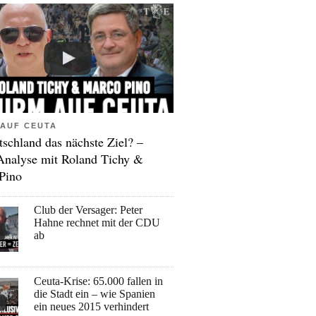
AUF CEUTA
tschland das nächste Ziel? –
Analyse mit Roland Tichy &
Pino
Club der Versager: Peter
Hahne rechnet mit der CDU
ab
Ceuta-Krise: 65.000 fallen in
die Stadt ein – wie Spanien
ein neues 2015 verhindert