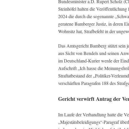
Bundesminister a.D. Rupert Scholz (
Steinhöfel halten die Veröffentlichun
2024 die durch die sogenannte „Schwa
geratene Bamberger Justiz, in deren Ei
Wohnsitz hat, Strafbefehl in der ung
Das Amtsgericht Bamberg stützt sein jet
aus Sicht von Bendels und seinen Anw
im Deutschland-Kurier werde der Eindru
Aufschrift „Ich hasse die Meinungsfreih
Straftatbestand der „Politiker-Verleum
verschärften Paragrafen 188 des Strafge
Gericht verwirft Antrag der Ve
Im Laufe der Verhandlung hatte die Ver
„Majestätsbeleidigungs“-Paragraf überh