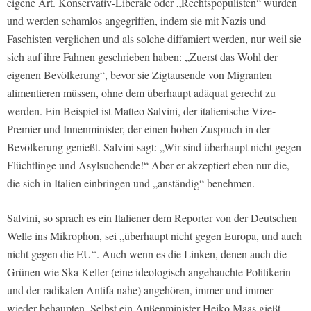
eigene Art. Konservativ-Liberale oder „Rechtspopulisten“ wurden
und werden schamlos angegriffen, indem sie mit Nazis und
Faschisten verglichen und als solche diffamiert werden, nur weil sie
sich auf ihre Fahnen geschrieben haben: „Zuerst das Wohl der
eigenen Bevölkerung“, bevor sie Zigtausende von Migranten
alimentieren müssen, ohne dem überhaupt adäquat gerecht zu
werden. Ein Beispiel ist Matteo Salvini, der italienische Vize-
Premier und Innenminister, der einen hohen Zuspruch in der
Bevölkerung genießt. Salvini sagt: „Wir sind überhaupt nicht gegen
Flüchtlinge und Asylsuchende!“ Aber er akzeptiert eben nur die,
die sich in Italien einbringen und „anständig“ benehmen.
Salvini, so sprach es ein Italiener dem Reporter von der Deutschen
Welle ins Mikrophon, sei „überhaupt nicht gegen Europa, und auch
nicht gegen die EU“. Auch wenn es die Linken, denen auch die
Grünen wie Ska Keller (eine ideologisch angehauchte Politikerin
und der radikalen Antifa nahe) angehören, immer und immer
wieder behaupten. Selbst ein Außenminister Heiko Maas gießt