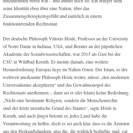
hinzunehmen bereit war – und immer noch ist! Ein Bürger sieht
seine Identität eben über eine Nation, über das
Zusammengehörigkeitsgefühl und natürlich in einem
funktionierenden Rechtsstaat.
Der deutsche Philosoph Vittorio Hösle, Professor an der University
of Notre Dame in Indiana, USA, und Berater an der päpstlichen
Akademie der Sozialwissenschaften, war 2015 als Gast bei der
CSU in Wildbad Kreuth. Er meinte damals, eine weitere
Herausforderung Europas liege im Nahen Osten. Der Islam, so der
weltweit anerkannte Philosoph Hösle weiter, müsse „den modernen
Universalismus akzeptieren“ und das Gewaltmonopol des
Rechtsstaats anerkennen – dann sei er (der Islam) keine Bedrohung.
„Nicht eine bestimmte Religion, sondern die Menschenrechte
sind der letzte moralische Grund des Staates“, sagte Hösle in
Kreuth, und auch jüngst betonte er, jedes Land habe die
Verantwortung zu helfen, doch es sei auch klar, dass es die Ärmsten
aus den Herkunftsländern, also die, die wirklich bedürftig sind, gar