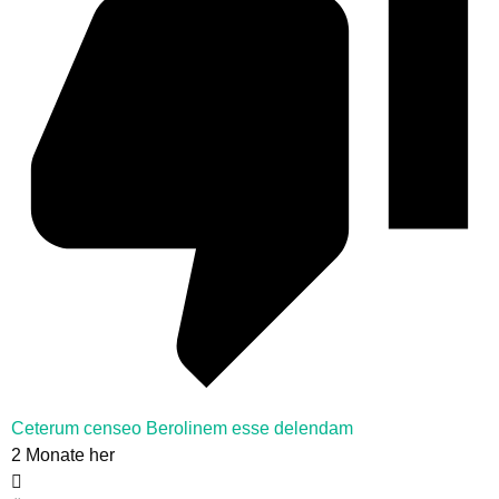
Ceterum censeo Berolinem esse delendam
2 Monate her