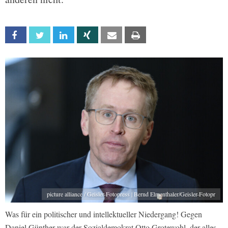
Facebook
Twitter
Linkedin
Xing
Email
Print
picture alliance / Geisler-Fotopress | Bernd Elmenthaler/Geisler-Fotopr
Was für ein politischer und intellektueller Niedergang! Gegen
Daniel Günther war der Sozialdemokrat Otto Grotewohl, der alles