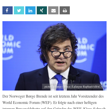
Facebook
Twitter
Linkedin
Xing
Email
Print
picture alliance / abaca | Lafargue Raphael/ABACA
Der Norweger Børge Brende ist seit letztem Jahr Vorsitzender des
World Economic Forum (WEF). Er folgte nach einer heftigen
internen Personaldebatte auf den Gründer des WEF, Klaus Schwab,