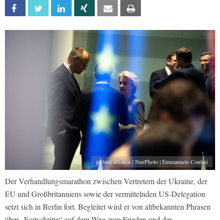
Facebook
Twitter
Linkedin
Xing
Email
Print
picture alliance / NurPhoto | Emmanuele Contini
Der Verhandlungsmarathon zwischen Vertretern der Ukraine, der
EU und Großbritanniens sowie der vermittelnden US-Delegation
setzt sich in Berlin fort. Begleitet wird er von altbekannten Phrasen
über „Fortschritte“ auf dem Weg zum Frieden und der