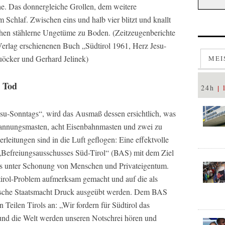
uhe. Das donnergleiche Grollen, dem weitere
m Schlaf. Zwischen eins und halb vier blitzt und knallt
chen stählerne Ungetüme zu Boden. (Zeitzeugenberichte
erlag erschienenen Buch „Südtirol 1961, Herz Jesu-
öcker und Gerhard Jelinek)
MEI
, Tod
24h
su-Sonntags“, wird das Ausmaß dessen ersichtlich, was
pannungsmasten, acht Eisenbahnmasten und zwei zu
eitungen sind in die Luft geflogen: Eine effektvolle
 „Befreiungsausschusses Süd-Tirol“ (BAS) mit dem Ziel
ns unter Schonung von Menschen und Privateigentum.
dtirol-Problem aufmerksam gemacht und auf die als
ische Staatsmacht Druck ausgeübt werden. Dem BAS
 Teilen Tirols an: „Wir fordern für Südtirol das
nd die Welt werden unseren Notschrei hören und