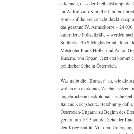
erkennen, dass der Freiheitskampf der
ihr Aufruf zum Kampf erfährt erst brei
Roms auf die Feuernacht direkt verspü
das gesamte IV. Armeekorps – 24 000 S
kasernierte Polizeikräfte – werden nach
Südtiroler BAS-Mitglieder inhaftiert,
Mitstreiter Franz Höfler und Anton Gos
Kaserne von Eppan. Jetzt erst kommt es
politischer Seite in Österreich.
Was treibt die „Bumser“ an, wie die A
wollen ein markantes Zeichen setzen, 
ungebrochene neokolonialistische Geba
Italiens Kriegsbeute, Belohnung dafür
Österreich-Ungarn) zu Beginn des Erste
geriert, um 1915 auf der Seite der En
den Krieg eintritt. Vor dem Untergang