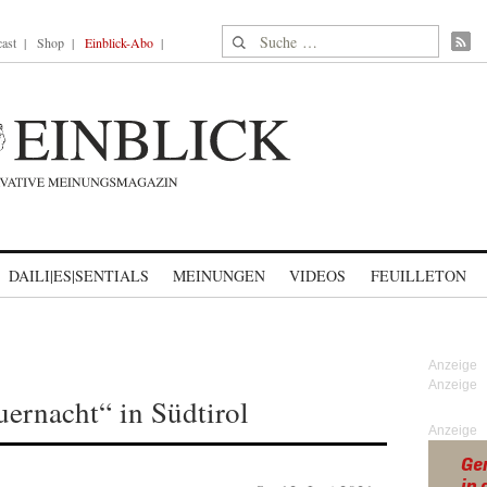
Suche nach:
ast
Shop
Einblick-Abo
DAILI|ES|SENTIALS
MEINUNGEN
VIDEOS
FEUILLETON
uernacht“ in Südtirol
Anzeige