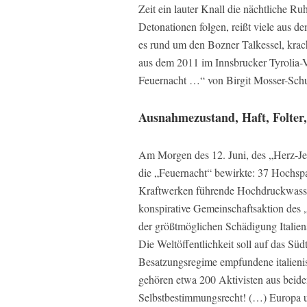
Zeit ein lauter Knall die nächtliche R
Detonationen folgen, reißt viele aus de
es rund um den Bozner Talkessel, kra
aus dem 2011 im Innsbrucker Tyrolia-V
Feuernacht …“ von Birgit Mosser-Schu
Ausnahmezustand, Haft, Folter
Am Morgen des 12. Juni, des „Herz-Je
die „Feuernacht“ bewirkte: 37 Hochs
Kraftwerken führende Hochdruckwasserl
konspirative Gemeinschaftsaktion des
der größtmöglichen Schädigung Italie
Die Weltöffentlichkeit soll auf das Sü
Besatzungsregime empfundene italien
gehören etwa 200 Aktivisten aus beiden
Selbstbestimmungsrecht! (…) Europa u