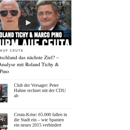
AUF CEUTA
tschland das nächste Ziel? –
Analyse mit Roland Tichy &
Pino
Club der Versager: Peter
Hahne rechnet mit der CDU
ab
Ceuta-Krise: 65.000 fallen in
die Stadt ein – wie Spanien
ein neues 2015 verhindert