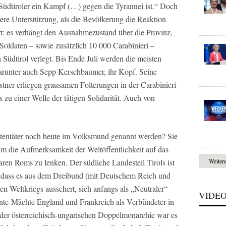
 Südtiroler ein Kampf (…) gegen die Tyrannei ist.“ Doch
tere Unterstützung, als die Bevölkerung die Reaktion
rt: es verhängt den Ausnahmezustand über die Provinz,
oldaten – sowie zusätzlich 10 000 Carabinieri –
 Südtirol verlegt. Bis Ende Juli werden die meisten
 darunter auch Sepp Kerschbaumer, ihr Kopf. Seine
tner erliegen grausamen Folterungen in der Carabinieri-
 zu einer Welle der tätigen Solidarität. Auch von
ttentäter noch heute im Volksmund genannt werden? Sie
um die Aufmerksamkeit der Weltöffentlichkeit auf das
ren Roms zu lenken. Der südliche Landesteil Tirols ist
Weiter
, dass es aus dem Dreibund (mit Deutschem Reich und
n Weltkriegs ausschert, sich anfangs als „Neutraler“
VIDE
tente-Mächte England und Frankreich als Verbündeter in
 der österreichisch-ungarischen Doppelmonarchie war es