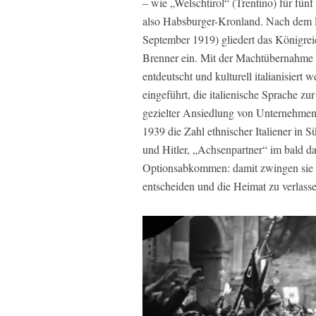
– wie „Welschtirol“ (Trentino) für fünf
also Habsburger-Kronland. Nach dem F
September 1919) gliedert das Königrei
Brenner ein. Mit der Machtübernahme 
entdeutscht und kulturell italianisier
eingeführt, die italienische Sprache zu
gezielter Ansiedlung von Unternehmen u
1939 die Zahl ethnischer Italiener in S
und Hitler, „Achsenpartner“ im bald da
Optionsabkommen: damit zwingen sie di
entscheiden und die Heimat zu verlassen