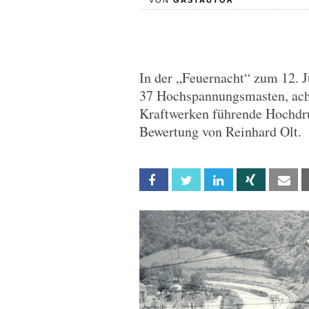
VON
GASTAUTOR
In der „Feuernacht“ zum 12. 
37 Hochspannungsmasten, ach
Kraftwerken führende Hochdru
Bewertung von Reinhard Olt.
Facebook
Twitter
Linkedin
Xing
Em