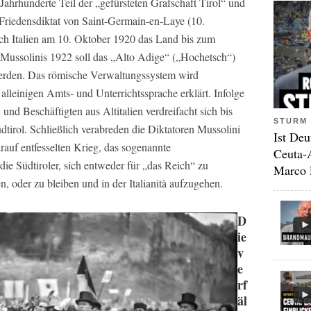
 Jahrhunderte Teil der „gefürsteten Grafschaft Tirol“ und
riedensdiktat von Saint-Germain-en-Laye (10.
ch Italien am 10. Oktober 1920 das Land bis zum
Mussolinis 1922 soll das „Alto Adige“ („Hochetsch“)
t werden. Das römische Verwaltungssystem wird
r alleinigen Amts- und Unterrichtssprache erklärt. Infolge
nd Beschäftigten aus Altitalien verdreifacht sich bis
STURM 
üdtirol. Schließlich verabreden die Diktatoren Mussolini
Ist Deu
rauf entfesselten Krieg, das sogenannte
Ceuta-
e Südtiroler, sich entweder für „das Reich“ zu
Marco 
, oder zu bleiben und in der Italianità aufzugehen.
D
ie
v
e
rf
äl