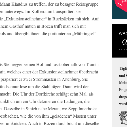
Mann Klaudius zu treffen, der zu besagter Reisegruppe
en unterwegs. Im Kofferraum transportiert sie
die „Exkursionsteilnehmer“ in Rucksäcken mit sich. Auf
inem Gasthof mitten in Bozen trifft man sich mit
ols und übergibt ihnen die portionierten „Mitbringsel“.
WA
Q
is Steinegger seinen Hof und fasst oberhalb von Tramin
Tägl
rit, welches einer der Exkursionsteilnehmer überbracht
und 
präpariert er zwei Strommasten in Altenburg. Sie
Mein
Zündschnur lose um die Stahlträger. Dann wird der
Frage
macht. Die Uhr der Dorfkirche schlägt zehn Mal, als
darg
 Pünktlich um ein Uhr detonieren die Ladungen, die
werd
. Dasselbe in Sinich nahe Meran, wo Sepp Innerhofer
beobachtet, wie die von ihm „geladenen“ Masten unter
zer umknicken. Auch in Bozen durchbricht um dieselbe