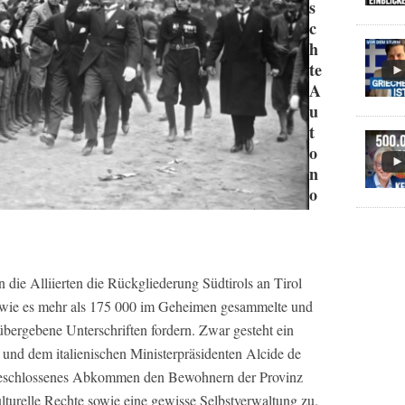
s
c
h
te
A
u
t
o
n
o
die Alliierten die Rückgliederung Südtirols an Tirol
, wie es mehr als 175 000 im Geheimen gesammelte und
übergebene Unterschriften fordern. Zwar gesteht ein
und dem italienischen Ministerpräsidenten Alcide de
geschlossenes Abkommen den Bewohnern der Provinz
turelle Rechte sowie eine gewisse Selbstverwaltung zu.