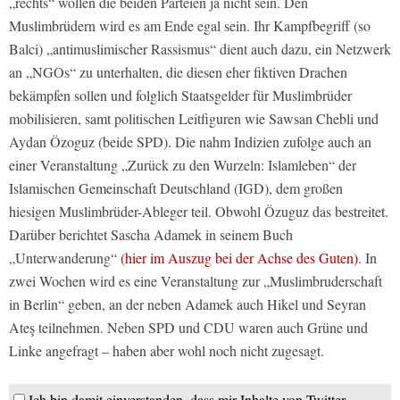
„rechts“ wollen die beiden Parteien ja nicht sein. Den
Muslimbrüdern wird es am Ende egal sein. Ihr Kampfbegriff (so
Balci) „antimuslimischer Rassismus“ dient auch dazu, ein Netzwerk
an „NGOs“ zu unterhalten, die diesen eher fiktiven Drachen
bekämpfen sollen und folglich Staatsgelder für Muslimbrüder
mobilisieren, samt politischen Leitfiguren wie Sawsan Chebli und
Aydan Özoguz (beide SPD). Die nahm Indizien zufolge auch an
einer Veranstaltung „Zurück zu den Wurzeln: Islamleben“ der
Islamischen Gemeinschaft Deutschland (IGD), dem großen
hiesigen Muslimbrüder-Ableger teil. Obwohl Özuguz das bestreitet.
Darüber berichtet Sascha Adamek in seinem Buch
„Unterwanderung“
(hier im Auszug bei der Achse des Guten)
. In
zwei Wochen wird es eine Veranstaltung zur „Muslimbruderschaft
in Berlin“ geben, an der neben Adamek auch Hikel und Seyran
Ateş teilnehmen. Neben SPD und CDU waren auch Grüne und
Linke angefragt – haben aber wohl noch nicht zugesagt.
Ich bin damit einverstanden, dass mir Inhalte von Twitter