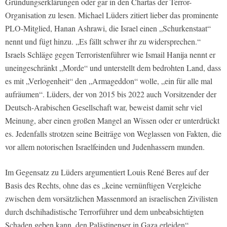
Gründungserklärungen oder gar in den Chartas der Terror-
Organisation zu lesen. Michael Lüders zitiert lieber das prominente
PLO-Mitglied, Hanan Ashrawi, die Israel einen „Schurkenstaat“
nennt und fügt hinzu. „Es fällt schwer ihr zu widersprechen.“
Israels Schläge gegen Terroristenführer wie Ismail Hanija nennt er
uneingeschränkt „Morde“ und unterstellt dem bedrohten Land, dass
es mit „Verlogenheit“ den „Armageddon“ wolle, „ein für alle mal
aufräumen“. Lüders, der von 2015 bis 2022 auch Vorsitzender der
Deutsch-Arabischen Gesellschaft war, beweist damit sehr viel
Meinung, aber einen großen Mangel an Wissen oder er unterdrückt
es. Jedenfalls strotzen seine Beiträge von Weglassen von Fakten, die
vor allem notorischen Israelfeinden und Judenhassern munden.
Im Gegensatz zu Lüders argumentiert Louis René Beres auf der
Basis des Rechts, ohne das es „keine vernünftigen Vergleiche
zwischen dem vorsätzlichen Massenmord an israelischen Zivilisten
durch dschihadistische Terrorführer und dem unbeabsichtigten
Schaden geben kann, den Palästinenser in Gaza erleiden“.