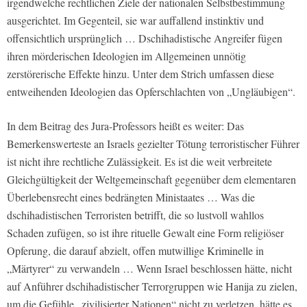
irgendwelche rechtlichen Ziele der nationalen Selbstbestimmung
ausgerichtet. Im Gegenteil, sie war auffallend instinktiv und
offensichtlich ursprünglich … Dschihadistische Angreifer fügen
ihren mörderischen Ideologien im Allgemeinen unnötig
zerstörerische Effekte hinzu. Unter dem Strich umfassen diese
entweihenden Ideologien das Opferschlachten von „Ungläubigen“.
In dem Beitrag des Jura-Professors heißt es weiter: Das
Bemerkenswerteste an Israels gezielter Tötung terroristischer Führer
ist nicht ihre rechtliche Zulässigkeit. Es ist die weit verbreitete
Gleichgültigkeit der Weltgemeinschaft gegenüber dem elementaren
Überlebensrecht eines bedrängten Ministaates … Was die
dschihadistischen Terroristen betrifft, die so lustvoll wahllos
Schaden zufügen, so ist ihre rituelle Gewalt eine Form religiöser
Opferung, die darauf abzielt, offen mutwillige Kriminelle in
„Märtyrer“ zu verwandeln … Wenn Israel beschlossen hätte, nicht
auf Anführer dschihadistischer Terrorgruppen wie Hanija zu zielen,
um die Gefühle „zivilisierter Nationen“ nicht zu verletzen, hätte es