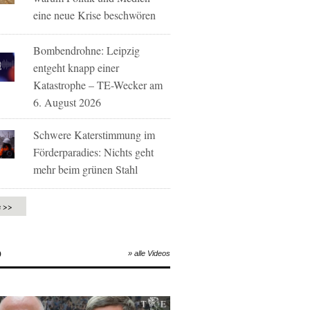
eine neue Krise beschwören
Bombendrohne: Leipzig
entgeht knapp einer
Katastrophe – TE-Wecker am
6. August 2026
Schwere Katerstimmung im
Förderparadies: Nichts geht
mehr beim grünen Stahl
e >>
O
» alle Videos