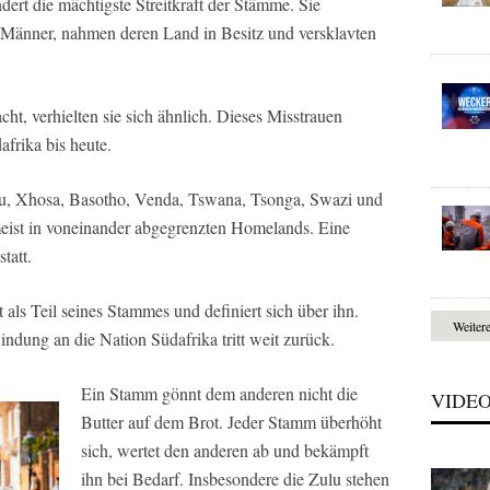
dert die mächtigste Streitkraft der Stämme. Sie
 Männer, nahmen deren Land in Besitz und versklavten
t, verhielten sie sich ähnlich. Dieses Misstrauen
frika bis heute.
lu, Xhosa, Basotho, Venda, Tswana, Tsonga, Swazi und
ist in voneinander abgegrenzten Homelands. Eine
tatt.
 als Teil seines Stammes und definiert sich über ihn.
Weiter
Bindung an die Nation Südafrika tritt weit zurück.
Ein Stamm gönnt dem anderen nicht die
VIDE
Butter auf dem Brot. Jeder Stamm überhöht
sich, wertet den anderen ab und bekämpft
ihn bei Bedarf. Insbesondere die Zulu stehen