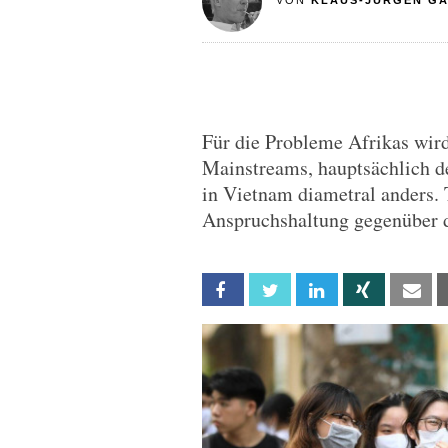
VON
KLAUS-JÜRGEN G
Für die Probleme Afrikas wird
Mainstreams, hauptsächlich de
in Vietnam diametral anders. 
Anspruchshaltung gegenüber 
Facebook
Twitter
Linkedin
Xing
Em