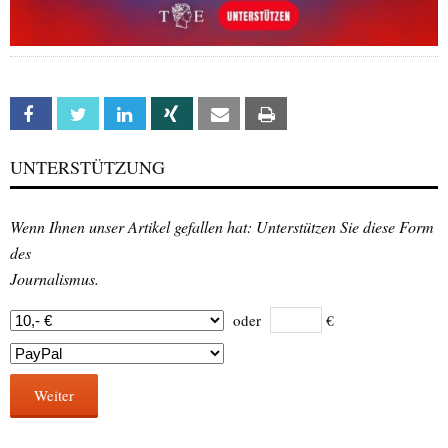
Facebook
Twitter
Linkedin
Xing
Email
Print
UNTERSTÜTZUNG
Wenn Ihnen unser Artikel gefallen hat: Unterstützen Sie diese Form
des
Journalismus.
oder
€
Weiter