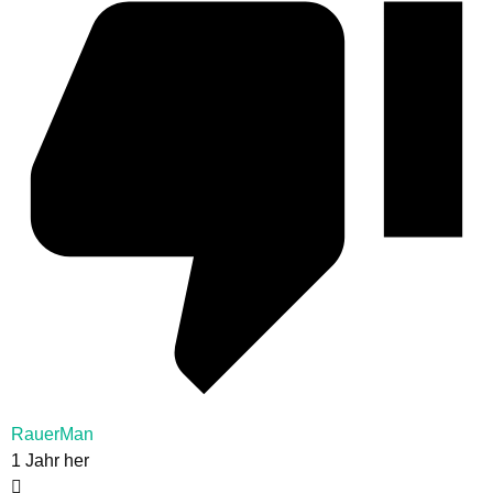
RauerMan
1 Jahr her