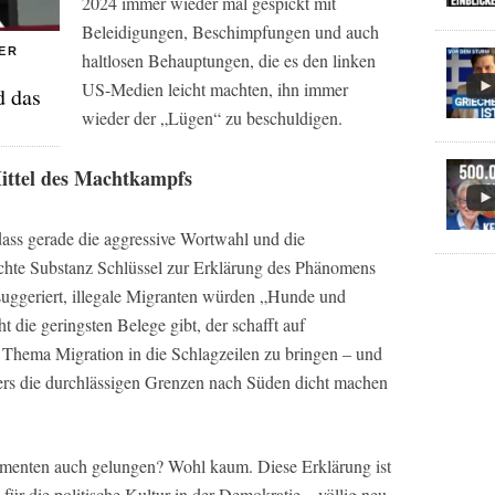
2024 immer wieder mal gespickt mit
Beleidigungen, Beschimpfungen und auch
ER
haltlosen Behauptungen, die es den linken
US-Medien leicht machten, ihn immer
d das
wieder der „Lügen“ zu beschuldigen.
Mittel des Machtkampfs
 dass gerade die aggressive Wortwahl und die
hte Substanz Schlüssel zur Erklärung des Phänomens
suggeriert, illegale Migranten würden „Hunde und
 die geringsten Belege gibt, der schafft auf
 Thema Migration in die Schlagzeilen zu bringen – und
ers die durchlässigen Grenzen nach Süden dicht machen
umenten auch gelungen? Wohl kaum. Diese Erklärung ist
 für die politische Kultur in der Demokratie – völlig neu