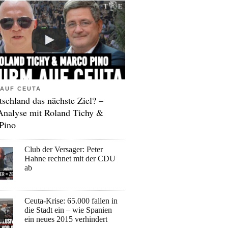
AUF CEUTA
tschland das nächste Ziel? –
Analyse mit Roland Tichy &
Pino
Club der Versager: Peter
Hahne rechnet mit der CDU
ab
Ceuta-Krise: 65.000 fallen in
die Stadt ein – wie Spanien
ein neues 2015 verhindert