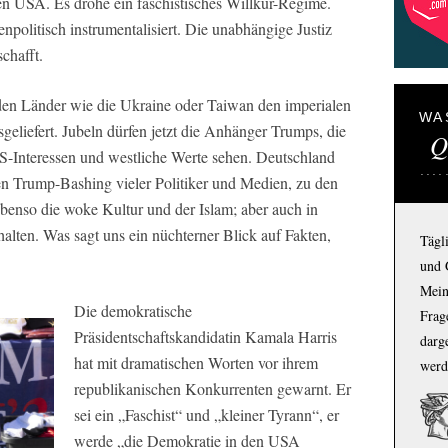
n USA. Es drohe ein faschistisches Willkür-Regime.
politisch instrumentalisiert. Die unabhängige Justiz
chafft.
en Länder wie die Ukraine oder Taiwan den imperialen
WA
eliefert. Jubeln dürfen jetzt die Anhänger Trumps, die
Q
S-Interessen und westliche Werte sehen. Deutschland
en Trump-Bashing vieler Politiker und Medien, zu den
benso die woke Kultur und der Islam; aber auch in
alten. Was sagt uns ein nüchterner Blick auf Fakten,
Tägl
und 
Mein
Die demokratische
Frage
Präsidentschaftskandidatin Kamala Harris
darg
hat mit dramatischen Worten vor ihrem
werd
republikanischen Konkurrenten gewarnt. Er
sei ein „Faschist“ und „kleiner Tyrann“, er
werde „die Demokratie in den USA