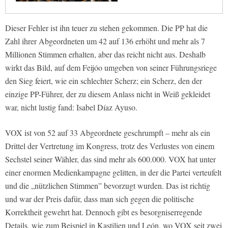
Dieser Fehler ist ihn teuer zu stehen gekommen. Die PP hat die
Zahl ihrer Abgeordneten um 42 auf 136 erhöht und mehr als 7
Millionen Stimmen erhalten, aber das reicht nicht aus. Deshalb
wirkt das Bild, auf dem Feijóo umgeben von seiner Führungsriege
den Sieg feiert, wie ein schlechter Scherz; ein Scherz, den der
einzige PP-Führer, der zu diesem Anlass nicht in Weiß gekleidet
war, nicht lustig fand: Isabel Díaz Ayuso.
VOX ist von 52 auf 33 Abgeordnete geschrumpft – mehr als ein
Drittel der Vertretung im Kongress, trotz des Verlustes von einem
Sechstel seiner Wähler, das sind mehr als 600.000. VOX hat unter
einer enormen Medienkampagne gelitten, in der die Partei verteufelt
und die „nützlichen Stimmen” bevorzugt wurden. Das ist richtig
und war der Preis dafür, dass man sich gegen die politische
Korrektheit gewehrt hat. Dennoch gibt es besorgniserregende
Details, wie zum Beispiel in Kastilien und León, wo VOX seit zwei