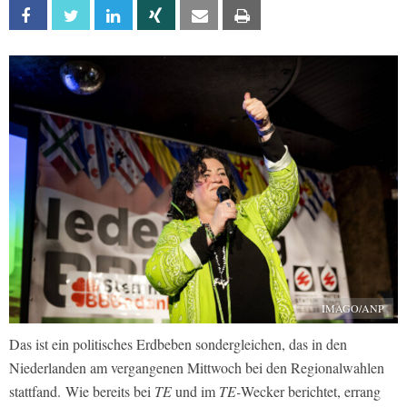
Facebook
Twitter
Linkedin
Xing
Email
Print
IMAGO/ANP
Das ist ein politisches Erdbeben sondergleichen, das in den
Niederlanden am vergangenen Mittwoch bei den Regionalwahlen
stattfand. Wie bereits bei
TE
und im
TE-
Wecker berichtet, errang