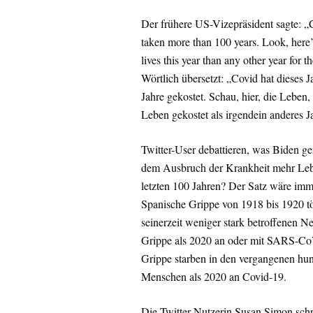
Der frühere US-Vizepräsident sagte: „C
taken more than 100 years. Look, here’s, 
lives this year than any other year for t
Wörtlich übersetzt: „Covid hat dieses J
Jahre gekostet. Schau, hier, die Leben,
Leben gekostet als irgendein anderes Ja
Twitter-User debattieren, was Biden ge
dem Ausbruch der Krankheit mehr Lebe
letzten 100 Jahren? Der Satz wäre immer
Spanische Grippe von 1918 bis 1920 tö
seinerzeit weniger stark betroffenen
Grippe als 2020 an oder mit SARS-CoV
Grippe starben in den vergangenen hund
Menschen als 2020 an Covid-19.
Die Twitter-Nutzerin Susan Simon schr