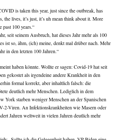
OVID is taken this year, just since the outbreak, has
the lives, it’s just, it’s uh mean think about it. More
he past 100 years.“
ahr, seit seinem Ausbruch, hat dieses Jahr mehr als 100
 es ist so, ähm, (ich) meine, denkt mal drüber nach. Mehr
hr in den letzten 100 Jahren.“
meint haben könnte. Wollte er sagen: Covid-19 hat seit
n gekostet als irgendeine andere Krankheit in den
hin formal korrekt, aber inhaltlich falsch: die
tete deutlich mehr Menschen. Lediglich in dem
 New York starben weniger Menschen an der Spanischen
-2-Viren. An Infektionskrankheiten wie Masern oder
ert Jahren weltweit in vielen Jahren deutlich mehr
ieb: „Sollte ich die Gelegenheit haben, VP Biden eine