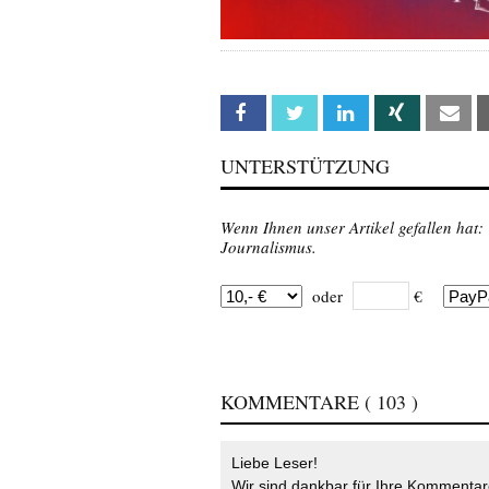
Facebook
Twitter
Linkedin
Xing
Em
UNTERSTÜTZUNG
Wenn Ihnen unser Artikel gefallen hat:
Journalismus.
oder
€
KOMMENTARE
( 103 )
Liebe Leser!
Wir sind dankbar für Ihre Kommentare