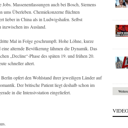
de Jobs. Massenentlassungen auch bei Bosch, Siemens
n ums Überleben. Chemiekonzerne flüchten
rt lieber in China als in Ludwigshafen. Selbst
on inzwischen ins Ausland.
 dritte Mal in Folge geschrumpft. Hohe Löhne, kurze
nd eine alternde Bevölkerung lähmen die Dynamik. Das
ischen „Decline“-Phase des späten 19. und frühen 20.
te schneller altert.
 Berlin opfert den Wohlstand ihrer jeweiligen Länder auf
mantik. Der britische Patient liegt deshalb schon im
Weiter
rade in die Intensivstation eingeliefert.
VIDE
aus.