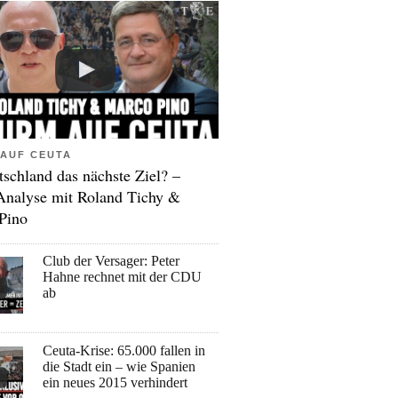
AUF CEUTA
tschland das nächste Ziel? –
Analyse mit Roland Tichy &
Pino
Club der Versager: Peter
Hahne rechnet mit der CDU
ab
Ceuta-Krise: 65.000 fallen in
die Stadt ein – wie Spanien
ein neues 2015 verhindert