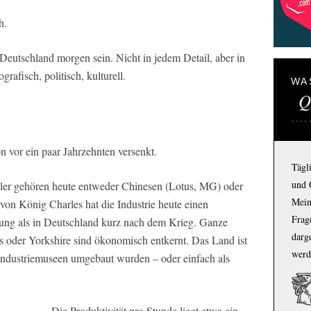
h.
 Deutschland morgen sein. Nicht in jedem Detail, aber in
rafisch, politisch, kulturell.
WA
Q
n vor ein paar Jahrzehnten versenkt.
Tägl
und 
teller gehören heute entweder Chinesen (Lotus, MG) oder
Mein
von König Charles hat die Industrie heute einen
Frage
stung als in Deutschland kurz nach dem Krieg. Ganze
darg
 oder Yorkshire sind ökonomisch entkernt. Das Land ist
werd
zu Industriemuseen umgebaut wurden – oder einfach als
Die Produktivität pro Stunde liegt etwa ein