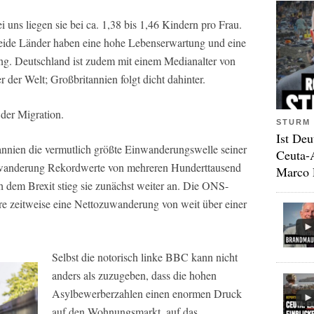
 uns liegen sie bei ca. 1,38 bis 1,46 Kindern pro Frau.
Beide Länder haben eine hohe Lebenserwartung und eine
g. Deutschland ist zudem mit einem Medianalter von
r der Welt; Großbritannien folgt dicht dahinter.
 der Migration.
STURM 
Ist Deu
tannien die vermutlich größte Einwanderungswelle seiner
Ceuta-
zuwanderung Rekordwerte von mehreren Hunderttausend
Marco 
h dem Brexit stieg sie zunächst weiter an. Die ONS-
e zeitweise eine Nettozuwanderung von weit über einer
Selbst die notorisch linke BBC kann nicht
anders als zuzugeben, dass die hohen
Asylbewerberzahlen einen enormen Druck
auf den Wohnungsmarkt, auf das