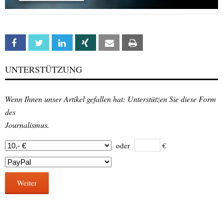
Facebook
Twitter
Linkedin
Xing
Email
Print
UNTERSTÜTZUNG
Wenn Ihnen unser Artikel gefallen hat: Unterstützen Sie diese Form
des
Journalismus.
oder
€
Weiter