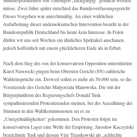
Ministerpräsidenten von Thüringen „rückgängig“ gemacht werden
müsse. Zwei Jahre später entschied das Bundesverfassungsgericht:
Dieses Vorgehen war unrechtmäßig. An einer wirklichen
Aufarbeitung dieser undemokratischen Intervention besteht in der
Bundesrepublik Deutschland bis heute kein Interesse. In Polen
dürfen wir uns seit Wochen ein ähnliches Spektakel anschauen,
jedoch hoffentlich mit einem glücklicheren Ende als in Erfurt.
Nach dem Sieg des von der konservativen Opposition unterstützten
Karol Nawrocki gingen beim Obersten Gericht (SN) zahlreiche
Wahleinsprüche ein. Derweil sollen es mehr als 50.000 sein, so die
Vorsitzende des Gerichts Małgorzata Manowska. Die mit der
Bürgerplattform des Regierungschefs Donald Tusk
sympathisierenden Protestierenden meinen, bei der Auszählung der
Stimmen in den Wahlkommissionen sei es zu
„Unregelmäßigkeiten“ gekommen. Den Protesten folgte im
konservativen Lager eine Welle der Empörung. Jarosław Kaczyński
bezeichnete Tusk und dessen Vize Trzaskowski als „schlechte