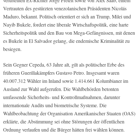
verurteilten Ex-Richter Jorge Pretelt sowie von Álex Saab, einem
Vertrauten des gestürzten venezolanischen Präsidenten Nicolás
Maduro, bekannt. Politisch orientiert er sich an Trump, Milei und
Nayib Bukele, fordert eine liberale Wirtschaftspolitik, eine harte
Sicherheitspolitik und den Bau von Mega-Gefängnissen, mit denen
es Bukele in El Salvador gelang, die endemische Kriminalität zu
besiegen.
Sein Gegner Cepeda, 63 Jahre alt, gilt als politischer Erbe des
früheren Guerillakämpfers Gustavo Petro. Insgesamt waren
40.007.312 Wähler im Inland sowie 1.414.661 Kolumbianer im
Ausland zur Wahl aufgerufen. Die Wahlbehörden betonten
umfassende Sicherheits- und Kontrollmaßnahmen, darunter
internationale Audits und biometrische Systeme. Die
Wahlbeobachtung der Organisation Amerikanischer Staaten (OAS)
erklärte, die Abstimmung sei ohne Störungen der öffentlichen
Ordnung verlaufen und die Bürger hätten frei wählen können.