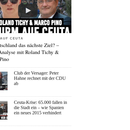
AUF CEUTA
tschland das nächste Ziel? –
Analyse mit Roland Tichy &
Pino
Club der Versager: Peter
Hahne rechnet mit der CDU
ab
Ceuta-Krise: 65.000 fallen in
die Stadt ein – wie Spanien
ein neues 2015 verhindert