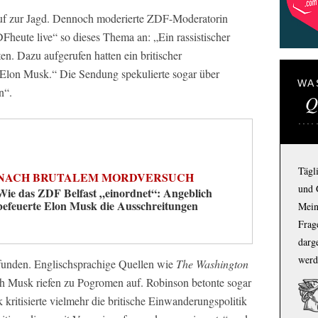
uf zur Jagd. Dennoch moderierte ZDF-Moderatorin
Fheute live“ so dieses Thema an: „Ein rassistischer
n. Dazu aufgerufen hatten ein britischer
 Elon Musk.“ Die Sendung spekulierte sogar über
WA
n“.
Q
Tägl
NACH BRUTALEM MORDVERSUCH
und 
Wie das ZDF Belfast „einordnet“: Angeblich
befeuerte Elon Musk die Ausschreitungen
Mein
Frage
darg
werd
rfunden. Englischsprachige Quellen wie
The Washington
h Musk riefen zu Pogromen auf. Robinson betonte sogar
 kritisierte vielmehr die britische Einwanderungspolitik