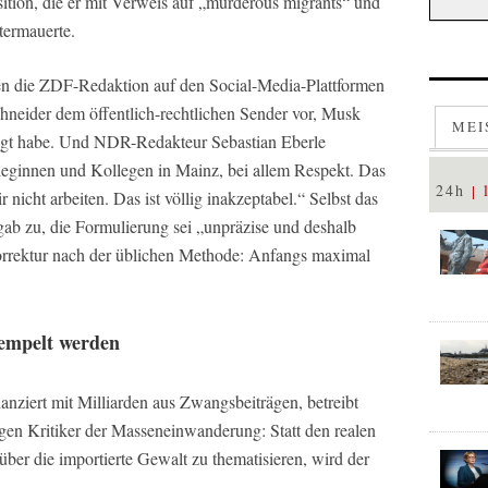
ition, die er mit Verweis auf „murderous migrants“ und
termauerte.
gen die ZDF-Redaktion auf den Social-Media-Plattformen
neider dem öffentlich-rechtlichen Sender vor, Musk
MEI
tigt habe. Und NDR-Redakteur Sebastian Eberle
olleginnen und Kollegen in Mainz, bei allem Respekt. Das
24h
 nicht arbeiten. Das ist völlig inakzeptabel.“ Selbst das
ab zu, die Formulierung sei „unpräzise und deshalb
Korrektur nach der üblichen Methode: Anfangs maximal
tempelt werden
nanziert mit Milliarden aus Zwangsbeiträgen, betreibt
egen Kritiker der Masseneinwanderung: Statt den realen
über die importierte Gewalt zu thematisieren, wird der