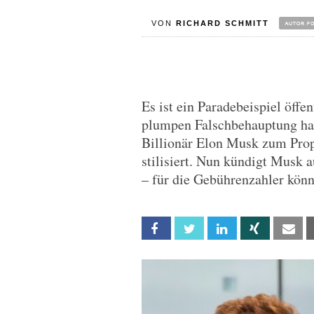
VON
RICHARD SCHMITT
Es ist ein Paradebeispiel öffe
plumpen Falschbehauptung hat
Billionär Elon Musk zum Prop
stilisiert. Nun kündigt Musk a
– für die Gebührenzahler könn
Facebook
Twitter
Linkedin
Xing
Em