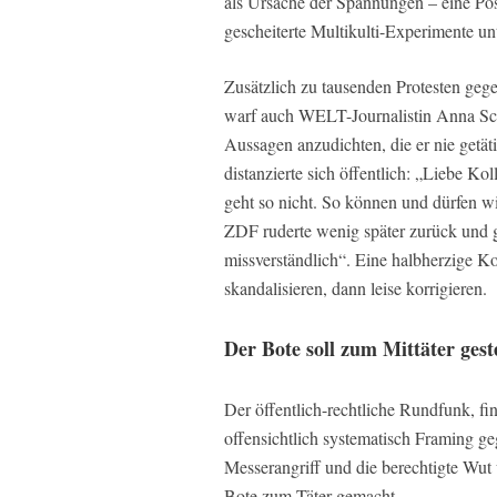
als Ursache der Spannungen – eine Pos
gescheiterte Multikulti-Experimente un
Zusätzlich zu tausenden Protesten ge
warf auch WELT-Journalistin Anna Sch
Aussagen anzudichten, die er nie getä
distanzierte sich öffentlich: „Liebe K
geht so nicht. So können und dürfen wir
ZDF ruderte wenig später zurück und g
missverständlich“. Eine halbherzige 
skandalisieren, dann leise korrigieren.
Der Bote soll zum Mittäter ges
Der öffentlich-rechtliche Rundfunk, fi
offensichtlich systematisch Framing g
Messerangriff und die berechtigte Wut 
Bote zum Täter gemacht.