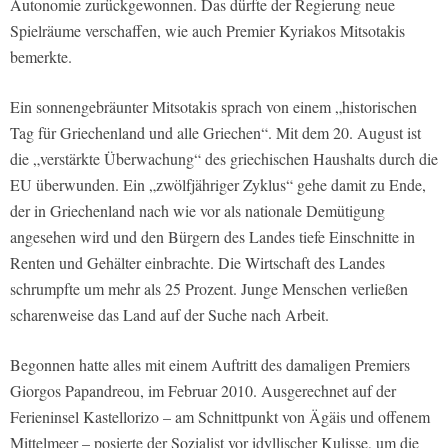
Autonomie zurückgewonnen. Das dürfte der Regierung neue
Spielräume verschaffen, wie auch Premier Kyriakos Mitsotakis
bemerkte.
Ein sonnengebräunter Mitsotakis sprach von einem „historischen
Tag für Griechenland und alle Griechen“. Mit dem 20. August ist
die „verstärkte Überwachung“ des griechischen Haushalts durch die
EU überwunden. Ein „zwölfjähriger Zyklus“ gehe damit zu Ende,
der in Griechenland nach wie vor als nationale Demütigung
angesehen wird und den Bürgern des Landes tiefe Einschnitte in
Renten und Gehälter einbrachte. Die Wirtschaft des Landes
schrumpfte um mehr als 25 Prozent. Junge Menschen verließen
scharenweise das Land auf der Suche nach Arbeit.
Begonnen hatte alles mit einem Auftritt des damaligen Premiers
Giorgos Papandreou, im Februar 2010. Ausgerechnet auf der
Ferieninsel Kastellorizo – am Schnittpunkt von Ägäis und offenem
Mittelmeer – posierte der Sozialist vor idyllischer Kulisse, um die