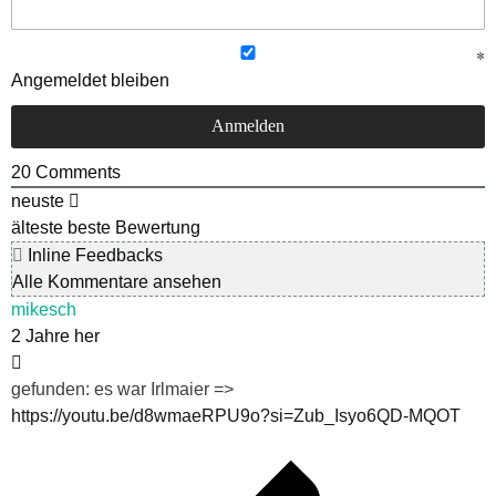
Angemeldet bleiben
20
Comments
neuste
älteste
beste Bewertung
Inline Feedbacks
Alle Kommentare ansehen
mikesch
2 Jahre her
gefunden: es war Irlmaier =>
https://youtu.be/d8wmaeRPU9o?si=Zub_Isyo6QD-MQOT