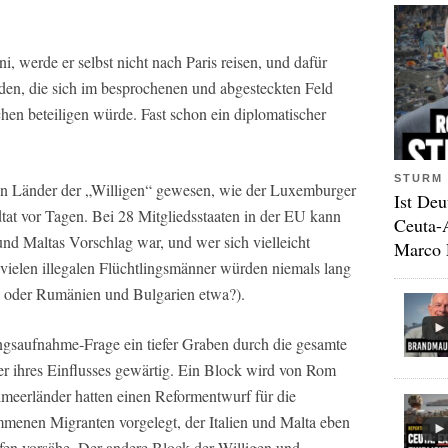
, werde er selbst nicht nach Paris reisen, und dafür
nden, die sich im besprochenen und abgesteckten Feld
hen beteiligen würde. Fast schon ein diplomatischer
STURM 
ehn Länder der „Willigen“ gewesen, wie der Luxemburger
Ist Deu
tat vor Tagen. Bei 28 Mitgliedsstaaten in der EU kann
Ceuta-
und Maltas Vorschlag war, und wer sich vielleicht
Marco 
e vielen illegalen Flüchtlingsmänner würden niemals lang
nd oder Rumänien und Bulgarien etwa?).
tlingsaufnahme-Frage ein tiefer Graben durch die gesamte
er ihres Einflusses gewärtig. Ein Block wird von Rom
lmeerländer hatten einen Reformentwurf für die
enen Migranten vorgelegt, der Italien und Malta eben
äfen vorsähe. Der andere Block der Willigen und