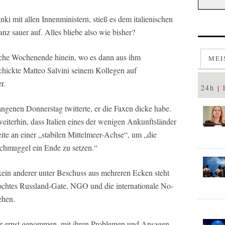
ki mit allen Innenministern, stieß es dem italienischen
nz sauer auf. Alles bliebe also wie bisher?
ische Wochenende hinein, wo es dann aus ihm
MEI
schickte Matteo Salvini seinem Kollegen auf
r.
24h
ngenen Donnerstag twitterte, er die Faxen dicke habe.
eiterhin, dass Italien eines der wenigen Ankunftsländer
beite an einer „stabilen Mittelmeer-Achse“, um „die
hmuggel ein Ende zu setzen.“
ein anderer unter Beschuss aus mehreren Ecken steht
ochtes Russland-Gate, NGO und die internationale No-
ehen.
ehr ernst genommen, mit ihren Problemen und Ansagen.