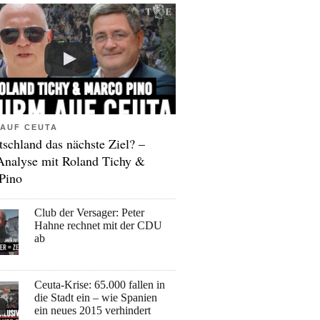
AUF CEUTA
tschland das nächste Ziel? –
Analyse mit Roland Tichy &
Pino
Club der Versager: Peter
Hahne rechnet mit der CDU
ab
Ceuta-Krise: 65.000 fallen in
die Stadt ein – wie Spanien
ein neues 2015 verhindert