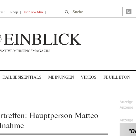
Suche nach:
ast
Shop
Einblick-Abo
DAILI|ES|SENTIALS
MEINUNGEN
VIDEOS
FEUILLETON
rtreffen: Hauptperson Matteo
Anzeige
ilnahme