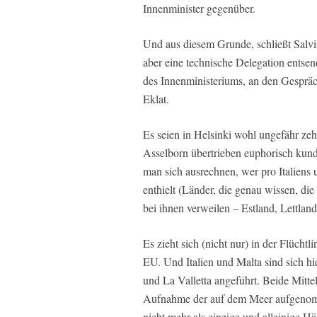
Innenminister gegenüber.
Und aus diesem Grunde, schließt Salvini
aber eine technische Delegation entse
des Innenministeriums, an den Gespräc
Eklat.
Es seien in Helsinki wohl ungefähr z
Asselborn übertrieben euphorisch kund
man sich ausrechnen, wer pro Italiens 
enthielt (Länder, die genau wissen, di
bei ihnen verweilen – Estland, Lettla
Es zieht sich (nicht nur) in der Flüch
EU. Und Italien und Malta sind sich hi
und La Valletta angeführt. Beide Mitte
Aufnahme der auf dem Meer aufgenomm
nicht mehr als einzige und alleinige H