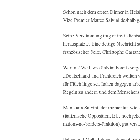
Schon nach dem ersten Dinner in Helsin
Vize-Premier Matteo Salvini deshalb ga
Seine Verstimmung trug er ins italien
herausplatzte. Eine deftige Nachricht 
französischer Seite, Christophe Castane
Warum? Weil, wie Salvini bereits verga
„Deutschland und Frankreich wollten w
für Flüchtlinge sei. Italien dagegen ar
Regeln zu ändern und dem Menschensc
Man kann Salvini, der momentan wie k
(italienische Opposition, EU, hochgek
nations-no-borders-Fraktion), gut verst
Italien und Malta fühlen sich nicht m