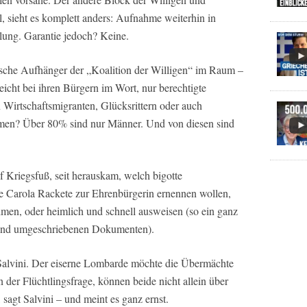
 sieht es komplett anders: Aufnahme weiterhin in
lung. Garantie jedoch? Keine.
lische Aufhänger der „Koalition der Willigen“ im Raum –
eicht bei ihren Bürgern im Wort, nur berechtigte
 Wirtschaftsmigranten, Glücksrittern oder auch
hmen? Über 80% sind nur Männer. Und von diesen sind
uf Kriegsfuß, seit herauskam, welch bigotte
ine Carola Rackete zur Ehrenbürgerin ernennen wollen,
ehmen, oder heimlich und schnell ausweisen (so ein ganz
 und umgeschriebenen Dokumenten).
t Salvini. Der eiserne Lombarde möchte die Übermächte
 der Flüchtlingsfrage, können beide nicht allein über
sagt Salvini – und meint es ganz ernst.