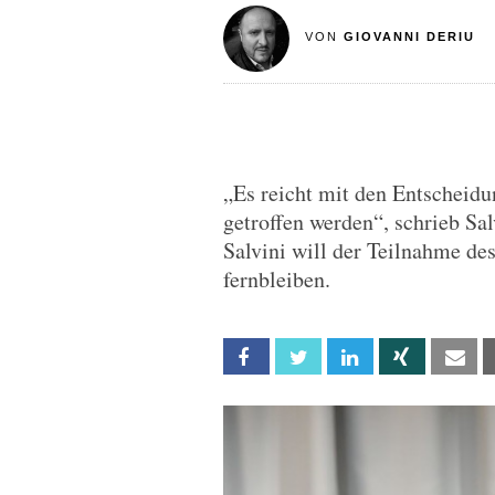
VON
GIOVANNI DERIU
„Es reicht mit den Entscheidun
getroffen werden“, schrieb Sa
Salvini will der Teilnahme des
fernbleiben.
Facebook
Twitter
Linkedin
Xing
Em