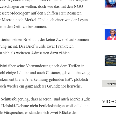
 zerschlagen zu wollen, doch wie das mit den NGO
sserer-Ideologen“ auf den Schiffen statt Realisten
 Macron noch Merkel. Und auch einer von der Leyen
ere in den Griff zu bekommen.
isterium einen Brief auf, der keine Zweifel aufkommen
gierung meint. Der Brief wurde zwar Frankreich
n sich als weiteren Adressaten dazu zählen.
Salvini über seine Verwunderung nach dem Treffen in
ohl einige Länder und auch Castaner, „davon überzeugt
 Dokument breite Anerkennung gefunden hat“, plötzlich
Weiter
doch wieder ein ganz anderer Grundtenor herrsche.
ie Schlussfolgerung, dass Macron (und auch Merkel) „die
VIDE
en Helsinki-Debatte nicht berücksichtigen wollen“, denn
ele Fürsprecher, es standen sich zwei Blöcke der