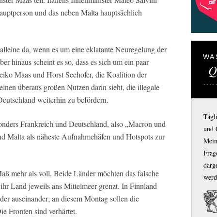
 Hauptperson und das neben Malta hauptsächlich
t alleine da, wenn es um eine eklatante Neuregelung der
WA
er hinaus scheint es so, dass es sich um ein paar
Q
eiko Maas und Horst Seehofer, die Koalition der
nen überaus großen Nutzen darin sieht, die illegale
utschland weiterhin zu befördern.
Tägl
nders Frankreich und Deutschland, also „Macron und
und 
und Malta als näheste Aufnahmehäfen und Hotspots zur
Mein
Frage
darg
 Maß mehr als voll. Beide Länder möchten das falsche
werd
 ihr Land jeweils ans Mittelmeer grenzt. In Finnland
er auseinander; an diesem Montag sollen die
e Fronten sind verhärtet.