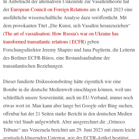
In Anbetracht der alternativen Unkenrufe zur Vasallentheorie hat
der
European Council on Foreign Relations
am 4. April 2023 eine
ausführliche wissenschaftliche Analyse dazu veröffentlicht. Mit
dem provokanten Titel „Die Kunst, sich Vasallen heranzuziehen“
(
The art of vassalisation: How Russia’s war on Ukraine has
transformed transatlantic relations | ECFR
) geben
Forschungsdirektor Jeremy Shapiro und Jana Puglierin, die Leiterin
des Berliner ECFR-Büros, eine Bestandsaufnahme der
transatlantischen Beziehungen.
Dieser fundierte Diskussionsbeitrag hätte eigentlich wie eine
Bombe in die deutsche Medienwelt einschlagen können, weil uns
schließlich unsere Souveränität, auch im EU-Verband, immer noch
etwas wert ist. Man kann aber lange bei Google oder Bing suchen,
offenbar hat der 21 Seiten starke Bericht in den deutschen Medien
nicht viel Staub aufgewirbelt. Aber ausgerechnet die „Orinoco
Tribune“ aus Venezuela berichtet am 29. Juni 2023 mit einem leicht
genüsslich klingenden Unterton, wie der ECFR-Artikel bestätigt,