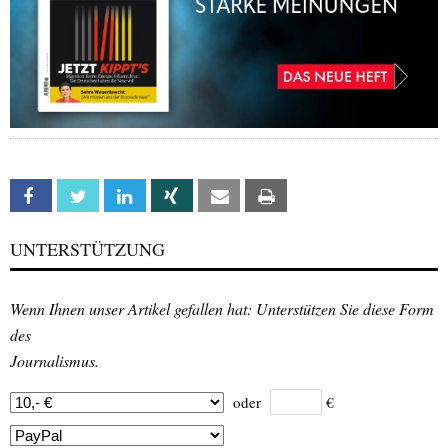
Facebook
Twitter
Linkedin
Xing
Email
Print
UNTERSTÜTZUNG
Wenn Ihnen unser Artikel gefallen hat: Unterstützen Sie diese Form
des
Journalismus.
oder
€