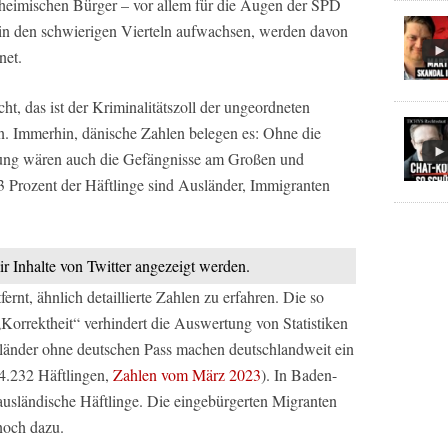
inheimischen Bürger – vor allem für die Augen der SPD
 in den schwierigen Vierteln aufwachsen, werden davon
net.
ht, das ist der Kriminalitätszoll der ungeordneten
 Immerhin, dänische Zahlen belegen es: Ohne die
ung wären auch die Gefängnisse am Großen und
,3 Prozent der Häftlinge sind Ausländer, Immigranten
ir Inhalte von Twitter angezeigt werden.
ernt, ähnlich detaillierte Zahlen zu erfahren. Die so
 „Korrektheit“ verhindert die Auswertung von Statistiken
länder ohne deutschen Pass machen deutschlandweit ein
44.232 Häftlingen,
Zahlen vom März 2023
). In Baden-
ausländische Häftlinge. Die eingebürgerten Migranten
noch dazu.