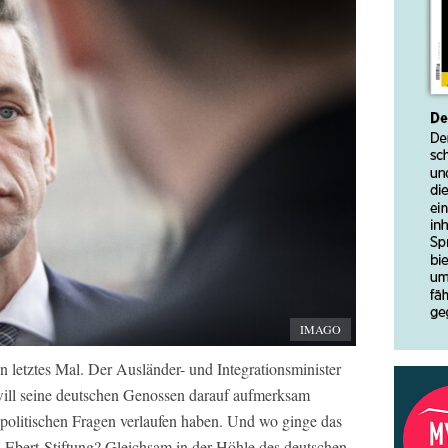
IMAGO
 letztes Mal. Der Ausländer- und Integrationsminister
ill seine deutschen Genossen darauf aufmerksam
spolitischen Fragen verlaufen haben. Und wo ginge das
h-Ebert-Stiftung? Gleichsam in der Höhle des deutschen