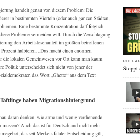
ierung handelt genau von diesem Problem: Die
erer in bestimmten Vierteln (oder auch ganzen Städten,
roblemen. Eine bestimmte Konzentration darf folglich
 diese Probleme vermeiden will. Durch die Zerschlagung
ierung den Arbeitslosenanteil im größten betroffenen
 Prozent halbieren. „Das macht einen enormen
ür die lokalen Gemeinwesen vor Ort kann man kaum
DIE LA
 Politik unterscheidet sich nicht von jener der
Stoppt
zialdemokraten das Wort „Ghetto“ aus dem Text
Häftlinge haben Migrationshintergrund
enau daran denken, wie arme und wenig verdienende
n müssen? Auch das ist für Deutschland nicht mehr
hmegebot, das seit Merkels fataler Entscheidung gilt,