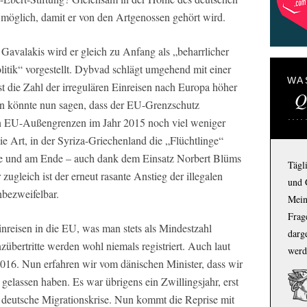
möglich, damit er von den Artgenossen gehört wird.
Gavalakis wird er gleich zu Anfang als „beharrlicher
litik“ vorgestellt. Dybvad schlägt umgehend mit einer
WA
t die Zahl der irregulären Einreisen nach Europa höher
Q
an könnte nun sagen, dass der EU-Grenzschutz
en EU-Außengrenzen im Jahr 2015 noch viel weniger
e Art, in der Syriza-Griechenland die „Flüchtlinge“
te und am Ende – auch dank dem Einsatz Norbert Blüms
Tägl
zugleich ist der erneut rasante Anstieg der illegalen
und 
nbezweifelbar.
Mein
Frage
inreisen in die EU, was man stets als Mindestzahl
darg
übertritte werden wohl niemals registriert. Auch laut
werd
2016. Nun erfahren wir vom dänischen Minister, dass wir
gelassen haben. Es war übrigens ein Zwillingsjahr, erst
deutsche Migrationskrise. Nun kommt die Reprise mit