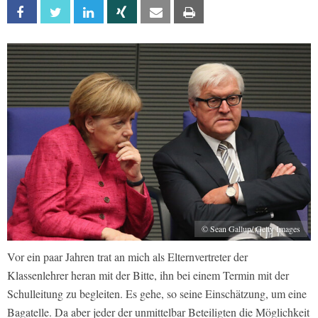
Facebook
Twitter
Linkedin
Xing
Email
Print
© Sean Gallup/ Getty Images
Vor ein paar Jahren trat an mich als Elternvertreter der
Klassenlehrer heran mit der Bitte, ihn bei einem Termin mit der
Schulleitung zu begleiten. Es gehe, so seine Einschätzung, um eine
Bagatelle. Da aber jeder der unmittelbar Beteiligten die Möglichkeit