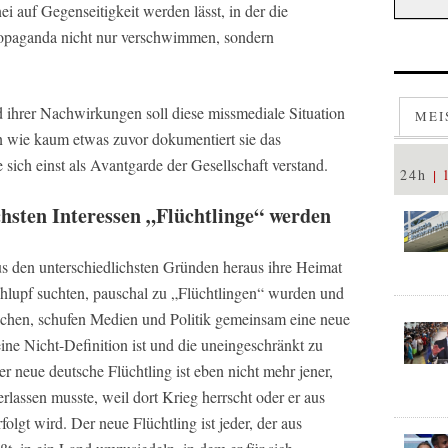
i auf Gegenseitigkeit werden lässt, in der die
ropaganda nicht nur verschwimmen, sondern
d ihrer Nachwirkungen soll diese missmediale Situation
MEI
n wie kaum etwas zuvor dokumentiert sie das
sich einst als Avantgarde der Gesellschaft verstand.
24h
hsten Interessen „Flüchtlinge“ werden
us den unterschiedlichsten Gründen heraus ihre Heimat
chlupf suchten, pauschal zu „Flüchtlingen“ wurden und
ichen, schufen Medien und Politik gemeinsam eine neue
 eine Nicht-Definition ist und die uneingeschränkt zu
r neue deutsche Flüchtling ist eben nicht mehr jener,
rlassen musste, weil dort Krieg herrscht oder er aus
folgt wird. Der neue Flüchtling ist jeder, der aus