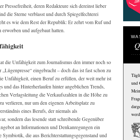
r Pressefreiheit, deren Redakteure sich dereinst lieber
sind die Sterne verblasst und durch Spiegelfechterei
eht es wie dem Rest der Republik: Er zehrt vom Ruf und
n erworben und aufgebaut hatten.
WA
Q
fähigkeit
at die Unfähigkeit zum Journalismus den immer noch so
 „Lügenpresse“ eingebracht – doch das ist fast schon zu
Tägl
ie Unfähigkeit, einen Beruf zu erfüllen, der weit mehr ist
und 
s und das Hinterherlaufen hinter angeblichen Trends,
Mein
ichen Verlagsleitung die Verkaufszahlen in die Höhe zu
Frage
u verlieren, nur um den eigenen Arbeitsplatz zu
darg
erständnis eines Berufs, der niemals als
werd
war, sondern das lesende statt schreibende Gegenüber
m Angebot an Informationen und Denkanregungen ein
e Symbiotik, die aus Berichterstattungsgegenstand und