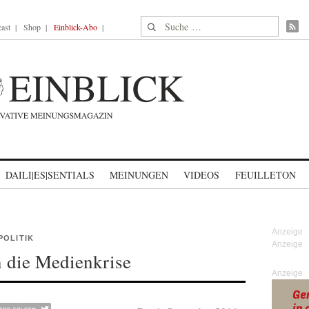
Suche nach:
ast
Shop
Einblick-Abo
DAILI|ES|SENTIALS
MEINUNGEN
VIDEOS
FEUILLETON
POLITIK
n die Medienkrise
Anzeige