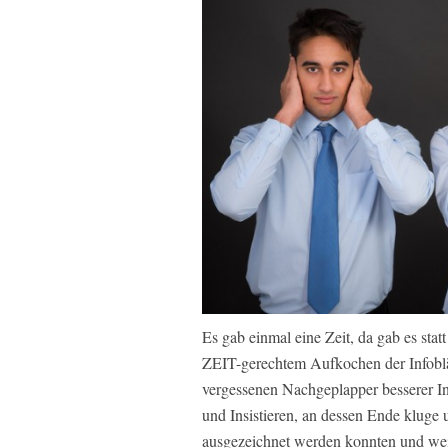
Es gab einmal eine Zeit, da gab es s
ZEIT-gerechtem Aufkochen der Infobl
vergessenen Nachgeplapper besserer 
und Insistieren, an dessen Ende klug
ausgezeichnet werden konnten un