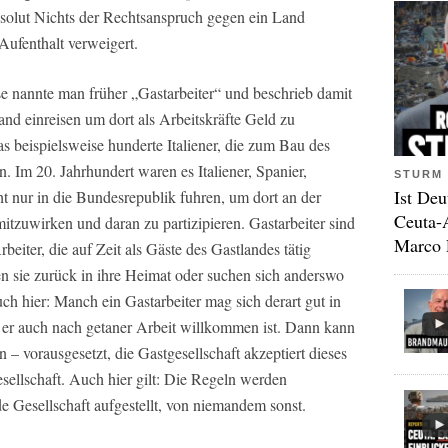
absolut Nichts der Rechtsanspruch gegen ein Land
Aufenthalt verweigert.
ese nannte man früher „Gastarbeiter“ und beschrieb damit
and einreisen um dort als Arbeitskräfte Geld zu
s beispielsweise hunderte Italiener, die zum Bau des
. Im 20. Jahrhundert waren es Italiener, Spanier,
STURM 
Ist Deu
t nur in die Bundesrepublik fuhren, um dort an der
Ceuta-
tzuwirken und daran zu partizipieren. Gastarbeiter sind
Marco 
rbeiter, die auf Zeit als Gäste des Gastlandes tätig
sen sie zurück in ihre Heimat oder suchen sich anderswo
auch hier: Manch ein Gastarbeiter mag sich derart gut in
ss er auch nach getaner Arbeit willkommen ist. Dann kann
– vorausgesetzt, die Gastgesellschaft akzeptiert dieses
esellschaft. Auch hier gilt: Die Regeln werden
 Gesellschaft aufgestellt, von niemandem sonst.