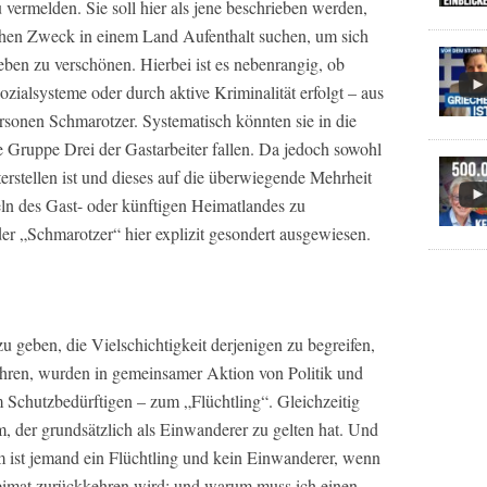
u vermelden. Sie soll hier als jene beschrieben werden,
chen Zweck in einem Land Aufenthalt suchen, um sich
eben zu verschönen. Hierbei ist es nebenrangig, ob
zialsysteme oder durch aktive Kriminalität erfolgt – aus
ersonen Schmarotzer. Systematisch könnten sie in die
Gruppe Drei der Gastarbeiter fallen. Da jedoch sowohl
rstellen ist und dieses auf die überwiegende Mehrheit
eln des Gast- oder künftigen Heimatlandes zu
der „Schmarotzer“ hier explizit gesondert ausgewiesen.
u geben, die Vielschichtigkeit derjenigen zu begreifen,
ehren, wurden in gemeinsamer Aktion von Politik und
 Schutzbedürftigen – zum „Flüchtling“. Gleichzeitig
, der grundsätzlich als Einwanderer zu gelten hat. Und
m ist jemand ein Flüchtling und kein Einwanderer, wenn
Heimat zurückkehren wird; und warum muss ich einen