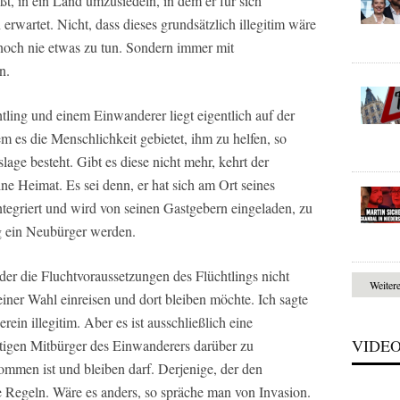
, in ein Land umzusiedeln, in dem er für sich
rwartet. Nicht, dass dieses grundsätzlich illegitim wäre
 noch nie etwas zu tun. Sondern immer mit
n.
ling und einem Einwanderer liegt eigentlich auf der
m es die Menschlichkeit gebietet, ihm zu helfen, so
age besteht. Gibt es diese nicht mehr, kehrt der
ne Heimat. Es sei denn, er hat sich am Ort seines
ntegriert und wird von seinen Gastgebern eingeladen, zu
g ein Neubürger werden.
der die Fluchtvoraussetzungen des Flüchtlings nicht
Weiter
einer Wahl einreisen und dort bleiben möchte. Ich sagte
erein illegitim. Aber es ist ausschließlich eine
VIDE
tigen Mitbürger des Einwanderers darüber zu
ommen ist und bleiben darf. Derjenige, der den
e Regeln. Wäre es anders, so spräche man von Invasion.