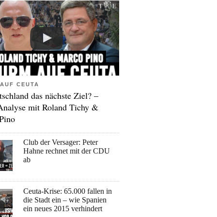
AUF CEUTA
tschland das nächste Ziel? –
Analyse mit Roland Tichy &
Pino
Club der Versager: Peter
Hahne rechnet mit der CDU
ab
Ceuta-Krise: 65.000 fallen in
die Stadt ein – wie Spanien
ein neues 2015 verhindert