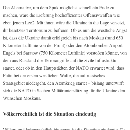
Die Alternative, um dem Spuk möglichst schnell ein Ende zu
machen, wäre die Lieferung hocheffizienter Offensivwaffen wie
eben jenem Leo2. Mit ihnen wäre die Ukraine in die Lage versetzt,
ihr besetztes Territorium zu befreien. Ob es nun die westliche Angst
ist, dass die Ukraine damit erfolgreich bis nach Moskau (rund 650
Kilometer Luftlinie von der Front) oder den Atombomber-Airport
Engels bei Saratow (750 Kilometer Luftlinie) vorstoßen könnte, von
dem aus Russland die Terrorangriffe auf die zivile Infrastruktur
startet, oder ob in den Hauptstädten der NATO erwartet wird, dass
Putin bei der ersten westlichen Waffe, die auf russisches
Staatsgebiet niedergeht, den Atomkrieg startet – bislang unterwirft
sich die NATO in Sachen Militärunterstützung für die Ukraine den
Wünschen Moskaus.
Völkerrechtlich ist die Situation eindeutig
Völker- und kriegsrechtlich hingegen ist die Situation eindeutig. Da