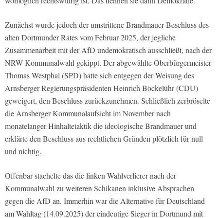
womöglich rechtswidrig ist. Das nennen sie dann Demokratie.
Zunächst wurde jedoch der umstrittene Brandmauer-Beschluss des
alten Dortmunder Rates vom Februar 2025, der jegliche
Zusammenarbeit mit der AfD undemokratisch ausschließt, nach der
NRW-Kommunalwahl gekippt. Der abgewählte Oberbürgermeister
Thomas Westphal (SPD) hatte sich entgegen der Weisung des
Arnsberger Regierungspräsidenten Heinrich Böckelühr (CDU)
geweigert, den Beschluss zurückzunehmen. Schließlich zerbröselte
die Arnsberger Kommunalaufsicht im November nach
monatelanger Hinhaltetaktik die ideologische Brandmauer und
erklärte den Beschluss aus rechtlichen Gründen plötzlich für null
und nichtig.
Offenbar stachelte das die linken Wahlverlierer nach der
Kommunalwahl zu weiteren Schikanen inklusive Absprachen
gegen die AfD an. Immerhin war die Alternative für Deutschland
am Wahltag (14.09.2025) der eindeutige Sieger in Dortmund mit