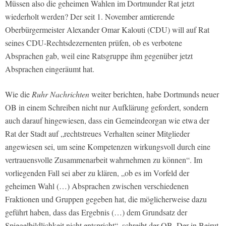
Müssen also die geheimen Wahlen im Dortmunder Rat jetzt
wiederholt werden? Der seit 1. November amtierende
Oberbürgermeister Alexander Omar Kalouti (CDU) will auf Rat
seines CDU-Rechtsdezernenten prüfen, ob es verbotene
Absprachen gab, weil eine Ratsgruppe ihm gegenüber jetzt
Absprachen eingeräumt hat.
Wie die
Ruhr Nachrichten
weiter berichten, habe Dortmunds neuer
OB in einem Schreiben nicht nur Aufklärung gefordert, sondern
auch darauf hingewiesen, dass ein Gemeindeorgan wie etwa der
Rat der Stadt auf „rechtstreues Verhalten seiner Mitglieder
angewiesen sei, um seine Kompetenzen wirkungsvoll durch eine
vertrauensvolle Zusammenarbeit wahrnehmen zu können“. Im
vorliegenden Fall sei aber zu klären, „ob es im Vorfeld der
geheimen Wahl (…) Absprachen zwischen verschiedenen
Fraktionen und Gruppen gegeben hat, die möglicherweise dazu
geführt haben, dass das Ergebnis (…) dem Grundsatz der
Spiegelbildlichkeit nicht entspricht“, schreibt der OB. Der in Beirut