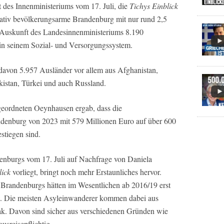
t des Innenministeriums vom 17. Juli, die
Tichys Einblick
relativ bevölkerungsarme Brandenburg mit nur rund 2,5
 Auskunft des Landesinnenministeriums 8.190
 in seinem Sozial- und Versorgungssystem.
 davon 5.957 Ausländer vor allem aus Afghanistan,
kistan, Türkei und auch Russland.
eordneten Oeynhausen ergab, dass die
ndenburg von 2023 mit 579 Millionen Euro auf über 600
stiegen sind.
enburgs vom 17. Juli auf Nachfrage von Daniela
lick
vorliegt, bringt noch mehr Erstaunliches hervor.
randenburgs hätten im Wesentlichen ab 2016/19 erst
t. Die meisten Asyleinwanderer kommen dabei aus
rak. Davon sind sicher aus verschiedenen Gründen wie
usreisepflichtig.