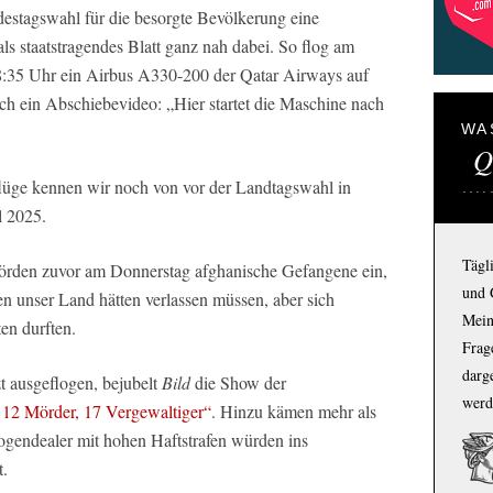
destagswahl für die besorgte Bevölkerung eine
als staatstragendes Blatt ganz nah dabei. So flog am
8:35 Uhr ein Airbus A330-200 der Qatar Airways auf
ch ein Abschiebevideo: „Hier startet die Maschine nach
WA
Q
lüge kennen wir noch von vor der Landtagswahl in
 2025.
Tägl
rden zuvor am Donnerstag afghanische Gefangene ein,
und 
n unser Land hätten verlassen müssen, aber sich
Mein
en durften.
Frage
darg
 ausgeflogen, bejubelt
Bild
die Show der
werd
 12 Mörder, 17 Vergewaltiger“
. Hinzu kämen mehr als
ogendealer mit hohen Haftstrafen würden ins
t.