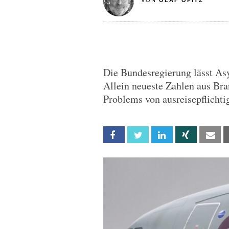
VON
OLAF OPITZ
Die Bundesregierung lässt As
Allein neueste Zahlen aus Br
Problems von ausreisepflichti
Facebook
Twitter
Linkedin
Xing
Em