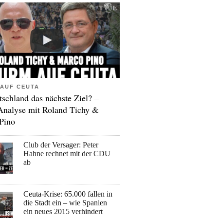
AUF CEUTA
tschland das nächste Ziel? –
Analyse mit Roland Tichy &
Pino
Club der Versager: Peter
Hahne rechnet mit der CDU
ab
Ceuta-Krise: 65.000 fallen in
die Stadt ein – wie Spanien
ein neues 2015 verhindert