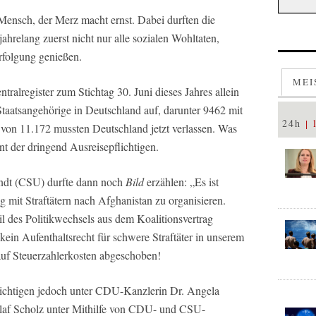
Mensch, der Merz macht ernst. Dabei durften die
ahrelang zuerst nicht nur alle sozialen Wohltaten,
rfolgung genießen.
MEI
tralregister zum Stichtag 30. Juni dieses Jahres allein
Staatsangehörige in Deutschland auf, darunter 9462 mit
24h
von 11.172 mussten Deutschland jetzt verlassen. Was
nt der dringend Ausreisepflichtigen.
ndt (CSU) durfte dann noch
Bild
erzählen: „Es ist
 mit Straftätern nach Afghanistan zu organisieren.
l des Politikwechsels aus dem Koalitionsvertrag
kein Aufenthaltsrecht für schwere Straftäter in unserem
auf Steuerzahlerkosten abgeschoben!
lichtigen jedoch unter CDU-Kanzlerin Dr. Angela
af Scholz unter Mithilfe von CDU- und CSU-