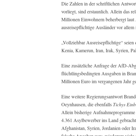
Die Zahlen in der schriftlichen Antwor
vorliegt, sind erstaunlich. Allein das 
Millionen Einwohnern beherbergt laut
ausreisepflichtige Ausländer vor allem
„Vollziehbar Ausreisepflichtige“ seien
Kenia, Kamerun, Iran, Irak, Syrien, Pa
Eine zusätzliche Anfrage der AfD-Abg
flüchtlingsbedingten Ausgaben in Bra
Millionen Euro im vergangenen Jahr ge
Eine weitere Regierungsantwort Brand
Oeynhausen, die ebenfalls
Tichys Einb
Allein bisherige Aufnahmeprogramme B
4.361 Asylbewerber ins Land gebrach
Afghanistan, Syrien, Jordanien oder I
falsche Angaben usw. wiederum viele a