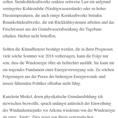
zollen. Steinkohlekraftwerke senkten zeitweise Last ein aufgrund
verringerter Kohlezufuhr (Niedrigwasserstände) oder zu hoher
Flusstemperaturen, die auch einige Kernkraftwerke betrafen.
Braunkohlekraftwerke, die mit Rückkühlsystemen arbeiten und das
Frischwasser aus der Grundwasserabsenkung der Tagebaue
erhalten, blieben nicht betroffen.
Sollten die Klimaflüsterer bestätigt werden, die in ihren Prognosen
viele solche Sommer wie 2018 vorhersagen, kann die Folge nur
sein, dass die Windenergie öfter als befürchtet ausfällt. Sie kann nie
ein tragendes Fundament einer Energieversorgung sein. Zu solchen
Folgerungen aus der Praxis der bisherigen Energiewende sind
unsere führenden Politiker offenbar nicht fähig.
Kanzlerin Merkel, deren physikalische Grundausbildung ich
inzwischen bezweifle, sprach unlängst anlässlich der Einweihung
des Windindustrieparks vor Arkona wiederum von der Windenergie
als einer „Säule“. Dies zeugt von ihrem systematischen