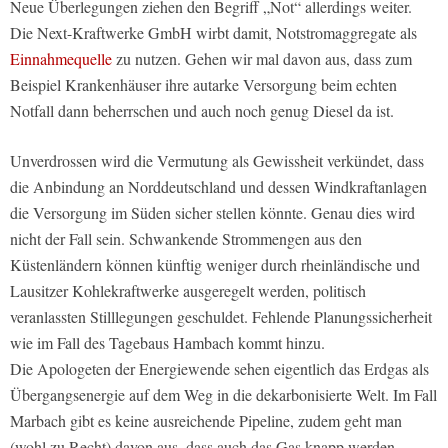
Neue Überlegungen ziehen den Begriff „Not“ allerdings weiter.
Die Next-Kraftwerke GmbH wirbt damit, Notstromaggregate als
Einnahmequelle
zu nutzen. Gehen wir mal davon aus, dass zum
Beispiel Krankenhäuser ihre autarke Versorgung beim echten
Notfall dann beherrschen und auch noch genug Diesel da ist.
Unverdrossen wird die Vermutung als Gewissheit verkündet, dass
die Anbindung an Norddeutschland und dessen Windkraftanlagen
die Versorgung im Süden sicher stellen könnte. Genau dies wird
nicht der Fall sein. Schwankende Strommengen aus den
Küstenländern können künftig weniger durch rheinländische und
Lausitzer Kohlekraftwerke ausgeregelt werden, politisch
veranlassten Stilllegungen geschuldet. Fehlende Planungssicherheit
wie im Fall des Tagebaus Hambach kommt hinzu.
Die Apologeten der Energiewende sehen eigentlich das Erdgas als
Übergangsenergie auf dem Weg in die dekarbonisierte Welt. Im Fall
Marbach gibt es keine ausreichende Pipeline, zudem geht man
(wohl zu Recht) davon aus, dass auch das Gas knapp werden