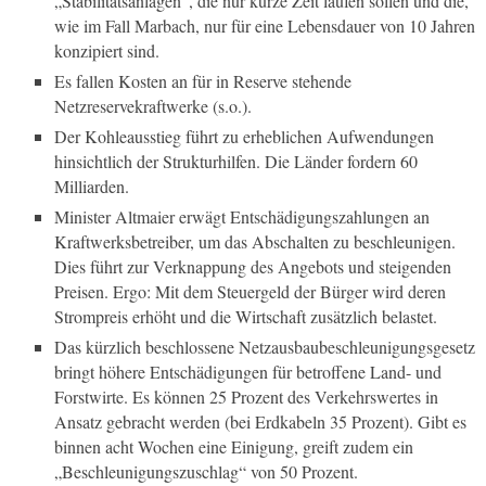
„Stabilitätsanlagen“, die nur kurze Zeit laufen sollen und die,
wie im Fall Marbach, nur für eine Lebensdauer von 10 Jahren
konzipiert sind.
Es fallen Kosten an für in Reserve stehende
Netzreservekraftwerke (s.o.).
Der Kohleausstieg führt zu erheblichen Aufwendungen
hinsichtlich der Strukturhilfen. Die Länder fordern 60
Milliarden.
Minister Altmaier erwägt Entschädigungszahlungen an
Kraftwerksbetreiber, um das Abschalten zu beschleunigen.
Dies führt zur Verknappung des Angebots und steigenden
Preisen. Ergo: Mit dem Steuergeld der Bürger wird deren
Strompreis erhöht und die Wirtschaft zusätzlich belastet.
Das kürzlich beschlossene Netzausbaubeschleunigungsgesetz
bringt höhere Entschädigungen für betroffene Land- und
Forstwirte. Es können 25 Prozent des Verkehrswertes in
Ansatz gebracht werden (bei Erdkabeln 35 Prozent). Gibt es
binnen acht Wochen eine Einigung, greift zudem ein
„Beschleunigungszuschlag“ von 50 Prozent.