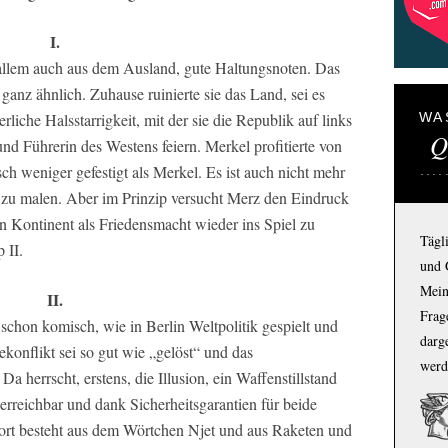
I.
 allem auch aus dem Ausland, gute Haltungsnoten. Das
anz ähnlich. Zuhause ruinierte sie das Land, sei es
rliche Halsstarrigkeit, mit der sie die Republik auf links
WA
Q
 und Führerin des Westens feiern. Merkel profitierte von
ch weniger gefestigt als Merkel. Es ist auch nicht mehr
 zu malen. Aber im Prinzip versucht Merz den Eindruck
n Kontinent als Friedensmacht wieder ins Spiel zu
Tägl
 II.
und 
Mein
II.
Frage
 schon komisch, wie in Berlin Weltpolitik gespielt und
darg
konflikt sei so gut wie „gelöst“ und das
werd
 herrscht, erstens, die Illusion, ein Waffenstillstand
 erreichbar und dank Sicherheitsgarantien für beide
wort besteht aus dem Wörtchen Njet und aus Raketen und