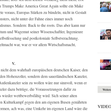
von Trumps Make America Great Again sollte ein Make
te voraus, Europas Stärken zu bündeln, nicht in Gestalt
nsters, nicht unter der Fahne eines immer noch
lismus. Sondern: Back to the roots. Das aber kann nur
tum und Wagemut seiner Wissenschaftler, Ingenieure
elbstfesselung und postkoloniale Selbstverachtung.
ltmacht war, war er vor allem Wirtschaftsmacht,
V.
 nicht dem wahrhaft europäischen deutschen Kaiser, den
 den Hohenzoller, sondern dem sauerländischen Kanzler,
ußenkanzler sein zu wollen wäre nur sinnvoll, wenn er
nzler dazu betrüge, die Voraussetzungen dafür zu
Weiter
s wieder wettbewerbsfähig wird. Sich seiner alten
 den Kulturkampf gegen den am eigenen Busen genährten
VIDE
ormen, ach was, eine Umkehr im eigenen Land wäre die