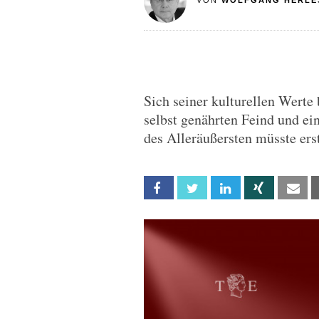
VON
WOLFGANG HERLE
Sich seiner kulturellen Werte
selbst genährten Feind und e
des Alleräußersten müsste er
Facebook
Twitter
Linkedin
Xing
Em