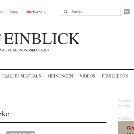
Suche nach:
ast
Shop
Einblick-Abo
DAILI|ES|SENTIALS
MEINUNGEN
VIDEOS
FEUILLETON
rke
Anzeige