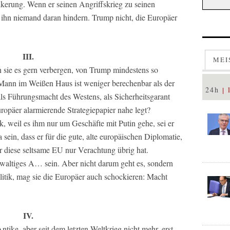
lkerung. Wenn er seinen Angriffskrieg zu seinen
ihn niemand daran hindern. Trump nicht, die Europäer
III.
MEI
 sie es gern verbergen, von Trump mindestens so
 Mann im Weißen Haus ist weniger berechenbar als der
24h
ls Führungsmacht des Westens, als Sicherheitsgarant
uropäer alarmierende Strategiepapier nahe legt?
 weil es ihm nur um Geschäfte mit Putin gehe, sei er
 sein, dass er für die gute, alte europäischen Diplomatie,
r diese seltsame EU nur Verachtung übrig hat.
waltiges A… sein. Aber nicht darum geht es, sondern
itik, mag sie die Europäer auch schockieren: Macht
IV.
tike, aber seit dem letzten Weltkrieg nicht mehr, erst