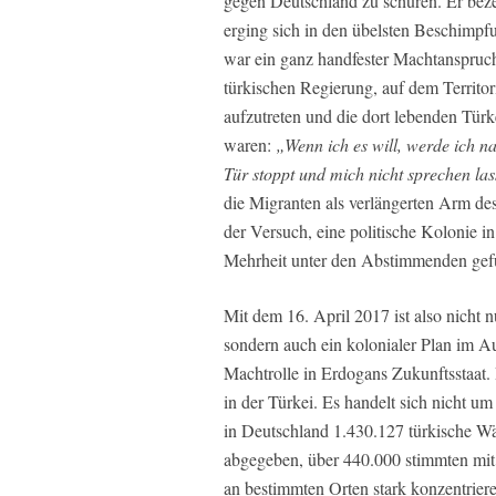
gegen Deutschland zu schüren. Er bez
erging sich in den übelsten Beschimp
war ein ganz handfester Machtanspruc
türkischen Regierung, auf dem Territ
aufzutreten und die dort lebenden Tür
waren:
„Wenn ich es will, werde ich 
Tür stoppt und mich nicht sprechen las
die Migranten als verlängerten Arm des
der Versuch, eine politische Kolonie i
Mehrheit unter den Abstimmenden gef
Mit dem 16. April 2017 ist also nicht nu
sondern auch ein kolonialer Plan im A
Machtrolle in Erdogans Zukunftsstaat.
in der Türkei. Es handelt sich nicht u
in Deutschland 1.430.127 türkische Wä
abgegeben, über 440.000 stimmten mit
an bestimmten Orten stark konzentrieren