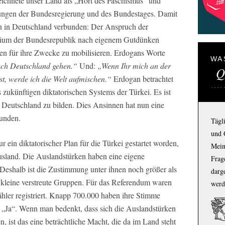
eichnete unser Land als „Hort des Faschismus“ und
fungen der Bundesregierung und des Bundestages. Damit
h in Deutschland verbunden: Der Anspruch der
orium der Bundesrepublik nach eigenem Gutdünken
ken für ihre Zwecke zu mobilisieren. Erdogans Worte
WA
nach Deutschland gehen.“
Und:
„Wenn Ihr mich an der
Q
st, werde ich die Welt aufmischen.“
Erdogan betrachtet
 zukünftigen diktatorischen Systems der Türkei. Es ist
n Deutschland zu bilden. Dies Ansinnen hat nun eine
unden.
Tägl
und 
r ein diktatorischer Plan für die Türkei gestartet worden,
Mein
usland. Die Auslandstürken haben eine eigene
Frage
 Deshalb ist die Zustimmung unter ihnen noch größer als
darg
m kleine verstreute Gruppen. Für das Referendum waren
werd
hler registriert. Knapp 700.000 haben ihre Stimme
 „Ja“. Wenn man bedenkt, dass sich die Auslandstürken
, ist das eine beträchtliche Macht, die da im Land steht