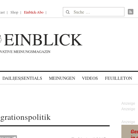
Suche nach:
ast
Shop
Einblick-Abo
DAILI|ES|SENTIALS
MEINUNGEN
VIDEOS
FEUILLETON
grationspolitik
Anzeige