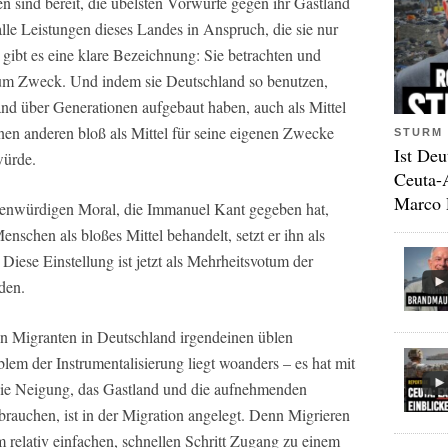
en sind bereit, die übelsten Vorwürfe gegen ihr Gastland
lle Leistungen dieses Landes in Anspruch, die sie nur
ibt es eine klare Bezeichnung: Sie betrachten und
 zum Zweck. Und indem sie Deutschland so benutzen,
and über Generationen aufgebaut haben, auch als Mittel
n anderen bloß als Mittel für seine eigenen Zwecke
STURM 
Ist Deu
würde.
Ceuta-
Marco 
chenwürdigen Moral, die Immanuel Kant gegeben hat,
nschen als bloßes Mittel behandelt, setzt er ihn als
iese Einstellung ist jetzt als Mehrheitsvotum der
den.
hen Migranten in Deutschland irgendeinen üblen
lem der Instrumentalisierung liegt woanders – es hat mit
ie Neigung, das Gastland und die aufnehmenden
auchen, ist in der Migration angelegt. Denn Migrieren
 relativ einfachen, schnellen Schritt Zugang zu einem