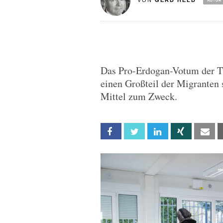
VON
GERD HELD
Das Pro-Erdogan-Votum der Tü
einen Großteil der Migranten 
Mittel zum Zweck.
Facebook
Twitter
Linkedin
Xing
Em