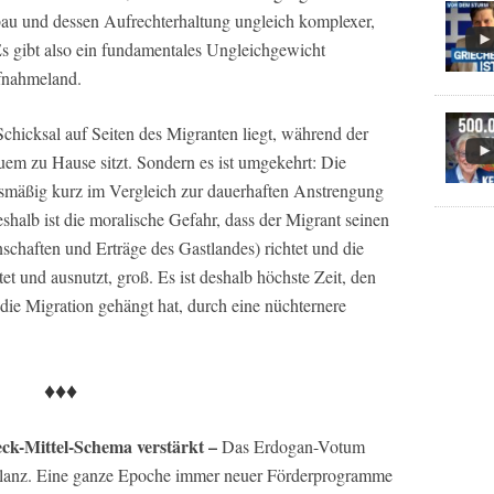
au und dessen Aufrechterhaltung ungleich komplexer,
Es gibt also ein fundamentales Ungleichgewicht
fnahmeland.
Schicksal auf Seiten des Migranten liegt, während der
m zu Hause sitzt. Sondern es ist umgekehrt: Die
ismäßig kurz im Vergleich zur dauerhaften Anstrengung
halb ist die moralische Gefahr, dass der Migrant seinen
chaften und Erträge des Gastlandes) richtet und die
et und ausnutzt, groß. Es ist deshalb höchste Zeit, den
die Migration gehängt hat, durch eine nüchternere
♦♦♦
eck-Mittel-Schema verstärkt –
Das Erdogan-Votum
Bilanz. Eine ganze Epoche immer neuer Förderprogramme