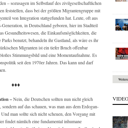
– sozusagen im Selbstlauf des zivilgesellschaftlichen
n feststellen, dass bei der größten Migrantengruppe mit
nteil von Integration stattgefunden hat. Leute, oft aus
Generation, in Deutschland geboren, hier im Stadtteil
as Gesundheitswesen, die Einkaufsmöglichkeiten, die
 Parks benutzt, behandeln ihr Gastland, als wäre es ihr
rkischen Migranten ist ein tiefer Bruch offenbar
n bloßes Stimmungsbild und eine Momentaufnahme. Es
tionspolitik seit den 1970er Jahren. Das kann und darf
men.
Weiter
♦♦♦
VIDE
tion –
Nein, die Deutschen sollten nun nicht gleich
n, sondern auf das schauen, was man aus dem Erdogan-
 Und man sollte sich nicht scheuen, den Vorgang mit
Hier findet nämlich eine fundamental inhumane