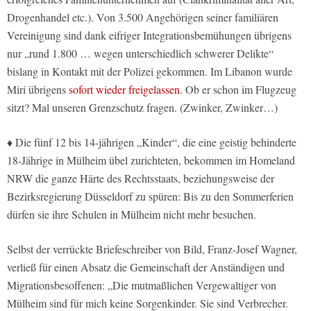
Drogenhandel etc.). Von 3.500 Angehörigen seiner familiären
Vereinigung sind dank eifriger Integrationsbemühungen übrigens
nur „rund 1.800 … wegen unterschiedlich schwerer Delikte“
bislang in Kontakt mit der Polizei gekommen. Im Libanon wurde
Miri übrigens
sofort wieder freigelassen
. Ob er schon im Flugzeug
sitzt? Mal unseren Grenzschutz fragen. (Zwinker, Zwinker…)
♦ Die fünf 12 bis 14-jährigen „Kinder“, die eine geistig behinderte
18-Jährige in Mülheim übel zurichteten, bekommen im Homeland
NRW die ganze Härte des Rechtsstaats, beziehungsweise der
Bezirksregierung Düsseldorf zu spüren: Bis zu den Sommerferien
dürfen sie ihre Schulen in Mülheim nicht mehr besuchen.
Selbst der verrückte Briefeschreiber von Bild, Franz-Josef Wagner,
verließ für einen Absatz die Gemeinschaft der Anständigen und
Migrationsbesoffenen: „Die mutmaßlichen Vergewaltiger von
Mülheim sind für mich keine Sorgenkinder. Sie sind Verbrecher.