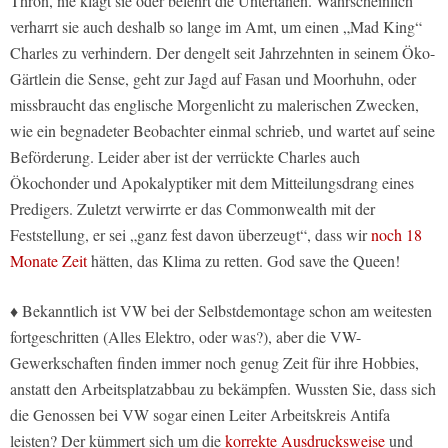
Thron, nie klagt sie oder belehrt die Untertanen. Wahrscheinlich
verharrt sie auch deshalb so lange im Amt, um einen „Mad King“
Charles zu verhindern. Der dengelt seit Jahrzehnten in seinem Öko-
Gärtlein die Sense, geht zur Jagd auf Fasan und Moorhuhn, oder
missbraucht das englische Morgenlicht zu malerischen Zwecken,
wie ein begnadeter Beobachter einmal schrieb, und wartet auf seine
Beförderung. Leider aber ist der verrückte Charles auch
Ökochonder und Apokalyptiker mit dem Mitteilungsdrang eines
Predigers. Zuletzt verwirrte er das Commonwealth mit der
Feststellung, er sei „ganz fest davon überzeugt“, dass wir
noch 18
Monate Zeit
hätten, das Klima zu retten. God save the Queen!
♦ Bekanntlich ist VW bei der Selbstdemontage schon am weitesten
fortgeschritten (Alles Elektro, oder was?), aber die VW-
Gewerkschaften finden immer noch genug Zeit für ihre Hobbies,
anstatt den Arbeitsplatzabbau zu bekämpfen. Wussten Sie, dass sich
die Genossen bei VW sogar einen Leiter Arbeitskreis Antifa
leisten? Der kümmert sich um die
korrekte Ausdrucksweise
und