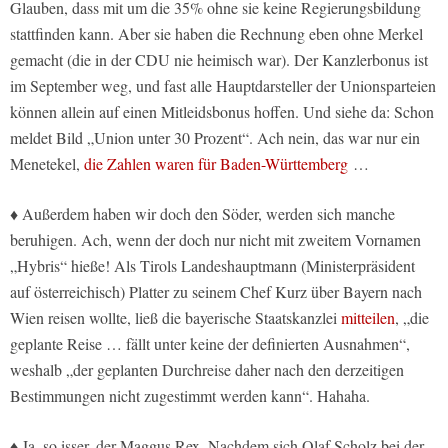
Glauben, dass mit um die 35% ohne sie keine Regierungsbildung
stattfinden kann. Aber sie haben die Rechnung eben ohne Merkel
gemacht (die in der CDU nie heimisch war). Der Kanzlerbonus ist
im September weg, und fast alle Hauptdarsteller der Unionsparteien
können allein auf einen Mitleidsbonus hoffen. Und siehe da: Schon
meldet Bild „Union unter 30 Prozent“. Ach nein, das war nur ein
Menetekel,
die Zahlen waren für Baden-Württemberg
…
♦ Außerdem haben wir doch den Söder, werden sich manche
beruhigen. Ach, wenn der doch nur nicht mit zweitem Vornamen
„Hybris“ hieße! Als Tirols Landeshauptmann (Ministerpräsident
auf österreichisch) Platter zu seinem Chef Kurz über Bayern nach
Wien reisen wollte, ließ die bayerische Staatskanzlei
mitteilen
, „die
geplante Reise … fällt unter keine der definierten Ausnahmen“,
weshalb „der geplanten Durchreise daher nach den derzeitigen
Bestimmungen nicht zugestimmt werden kann“. Hahaha.
♦ Ja, so isser, der Maggus Rex. Nachdem sich Olaf Scholz bei der