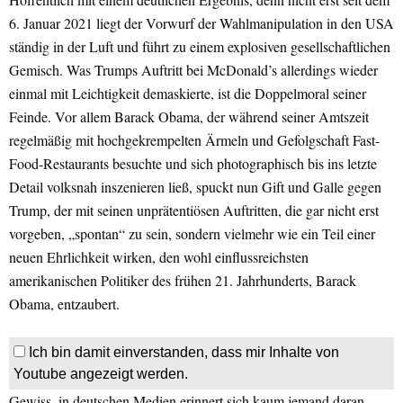
6. Januar 2021 liegt der Vorwurf der Wahlmanipulation in den USA
ständig in der Luft und führt zu einem explosiven gesellschaftlichen
Gemisch. Was Trumps Auftritt bei McDonald’s allerdings wieder
einmal mit Leichtigkeit demaskierte, ist die Doppelmoral seiner
Feinde. Vor allem Barack Obama, der während seiner Amtszeit
regelmäßig mit hochgekrempelten Ärmeln und Gefolgschaft Fast-
Food-Restaurants besuchte und sich photographisch bis ins letzte
Detail volksnah inszenieren ließ, spuckt nun Gift und Galle gegen
Trump, der mit seinen unprätentiösen Auftritten, die gar nicht erst
vorgeben, „spontan“ zu sein, sondern vielmehr wie ein Teil einer
neuen Ehrlichkeit wirken, den wohl einflussreichsten
amerikanischen Politiker des frühen 21. Jahrhunderts, Barack
Obama, entzaubert.
Ich bin damit einverstanden, dass mir Inhalte von
Youtube angezeigt werden.
Gewiss, in deutschen Medien erinnert sich kaum jemand daran,