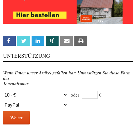
Facebook
Twitter
Linkedin
Xing
Email
Print
UNTERSTÜTZUNG
Wenn Ihnen unser Artikel gefallen hat: Unterstützen Sie diese Form
des
Journalismus.
oder
€
Weiter