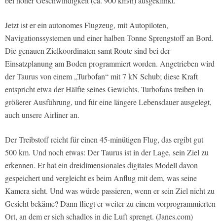
bei hoher Geschwindigkeit (ca. 900 km/h) ausgeklinkt.
Jetzt ist er ein autonomes Flugzeug, mit Autopiloten,
Navigationssystemen und einer halben Tonne Sprengstoff an Bord.
Die genauen Zielkoordinaten samt Route sind bei der
Einsatzplanung am Boden programmiert worden. Angetrieben wird
der Taurus von einem „Turbofan“ mit 7 kN Schub; diese Kraft
entspricht etwa der Hälfte seines Gewichts. Turbofans treiben in
größerer Ausführung, und für eine längere Lebensdauer ausgelegt,
auch unsere Airliner an.
Der Treibstoff reicht für einen 45-minütigen Flug, das ergibt gut
500 km. Und noch etwas: Der Taurus ist in der Lage, sein Ziel zu
erkennen. Er hat ein dreidimensionales digitales Modell davon
gespeichert und vergleicht es beim Anflug mit dem, was seine
Kamera sieht. Und was würde passieren, wenn er sein Ziel nicht zu
Gesicht bekäme? Dann fliegt er weiter zu einem vorprogrammierten
Ort, an dem er sich schadlos in die Luft sprengt. (Janes.com)