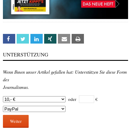
Facebook
Twitter
Linkedin
Xing
Email
Print
UNTERSTÜTZUNG
Wenn Ihnen unser Artikel gefallen hat: Unterstützen Sie diese Form
des
Journalismus.
oder
€
Weiter